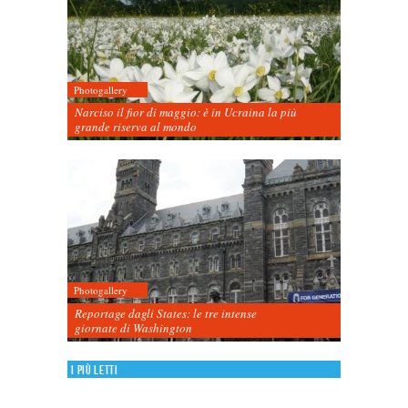
Photogallery
Narciso il fior di maggio: è in Ucraina la più
grande riserva al mondo
Photogallery
Reportage dagli States: le tre intense
giornate di Washington
I più letti