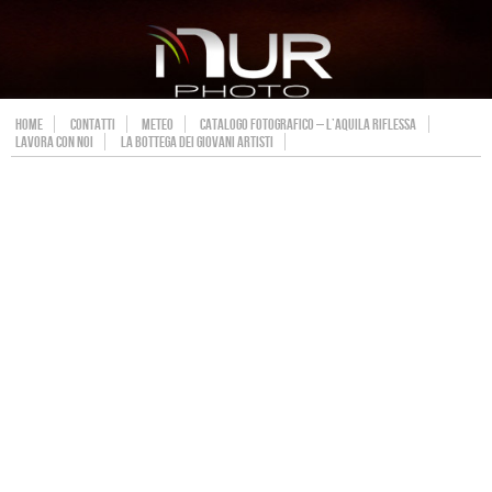
HOME
CONTATTI
METEO
CATALOGO FOTOGRAFICO – L’AQUILA RIFLESSA
LAVORA CON NOI
LA BOTTEGA DEI GIOVANI ARTISTI