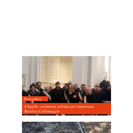
Photogallery
L’Aquila: cerimonia solenne per riapertura
Basilica Collemaggio