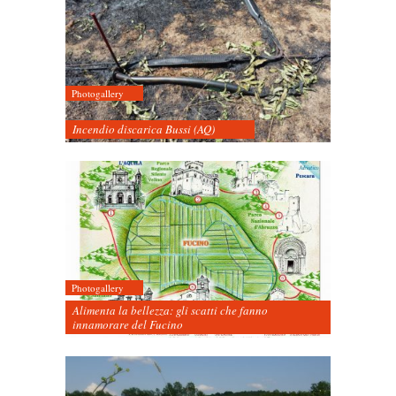
Photogallery
Incendio discarica Bussi (AQ)
Photogallery
Alimenta la bellezza: gli scatti che fanno
innamorare del Fucino