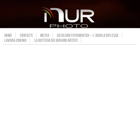
HOME
CONTATTI
METEO
CATALOGO FOTOGRAFICO – L’AQUILA RIFLESSA
LAVORA CON NOI
LA BOTTEGA DEI GIOVANI ARTISTI