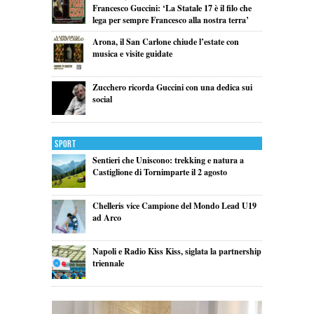
Francesco Guccini: ‘La Statale 17 è il filo che
lega per sempre Francesco alla nostra terra’
Arona, il San Carlone chiude l’estate con
musica e visite guidate
Zucchero ricorda Guccini con una dedica sui
social
Sport
Sentieri che Uniscono: trekking e natura a
Castiglione di Tornimparte il 2 agosto
Chelleris vice Campione del Mondo Lead U19
ad Arco
Napoli e Radio Kiss Kiss, siglata la partnership
triennale