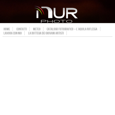
HOME
CONTATTI
METEO
CATALOGO FOTOGRAFICO – L’AQUILA RIFLESSA
LAVORA CON NOI
LA BOTTEGA DEI GIOVANI ARTISTI