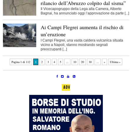
rilancio dell’Abruzzo colpito dal sisma”
Il Vicecapogruppo della Lega alla Camera, Alberto
Bagnai, ha annunciato oggi l’approvazione da parte [...]
Ai Campi Flegrei aumenta il rischio di
un’eruzione
I Campi Flegrei, una vasta caldera vulcanica situata
vicino a Napoli, stanno mostrando segnali
preoccupanti [...]
Pagina 1 di 112
1
2
3
4
5
...
10
20
30
...
»
Ultima »
ADV