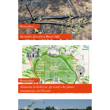
Photogallery
Incendio discarica Bussi (AQ)
Photogallery
Alimenta la bellezza: gli scatti che fanno
innamorare del Fucino