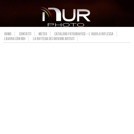
HOME
CONTATTI
METEO
CATALOGO FOTOGRAFICO – L’AQUILA RIFLESSA
LAVORA CON NOI
LA BOTTEGA DEI GIOVANI ARTISTI