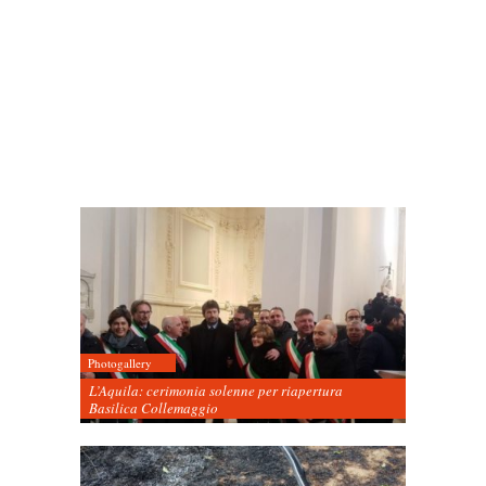
Photogallery
L’Aquila: cerimonia solenne per riapertura
Basilica Collemaggio