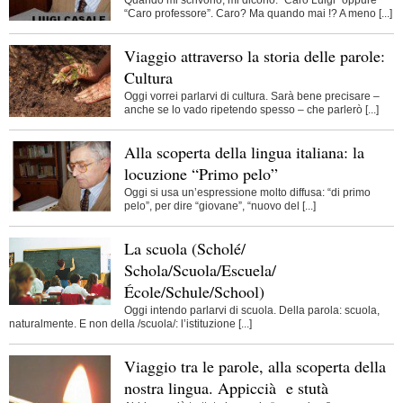
Quando mi scrivono, mi dicono: “Caro Luigi” oppure
“Caro professore”. Caro? Ma quando mai !? A meno [...]
Viaggio attraverso la storia delle parole:
Cultura
Oggi vorrei parlarvi di cultura. Sarà bene precisare –
anche se lo vado ripetendo spesso – che parlerò [...]
Alla scoperta della lingua italiana: la
locuzione “Primo pelo”
Oggi si usa un’espressione molto diffusa: “di primo
pelo”, per dire “giovane”, “nuovo del [...]
La scuola (Scholé/
Schola/Scuola/Escuela/
École/Schule/School)
Oggi intendo parlarvi di scuola. Della parola: scuola,
naturalmente. E non della /scuola/: l’istituzione [...]
Viaggio tra le parole, alla scoperta della
nostra lingua. Appiccià e stutà