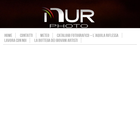
HOME
CONTATTI
METEO
CATALOGO FOTOGRAFICO – L’AQUILA RIFLESSA
LAVORA CON NOI
LA BOTTEGA DEI GIOVANI ARTISTI