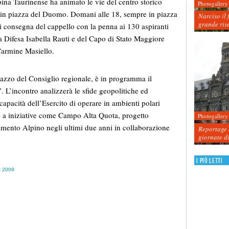
pina Taurinense ha animato le vie del centro storico
Photogallery
 in piazza del Duomo. Domani alle 18, sempre in piazza
Narciso il 
grande ris
i consegna del cappello con la penna ai 130 aspiranti
lla Difesa Isabella Rauti e del Capo di Stato Maggiore
Carmine Masiello.
lazzo del Consiglio regionale, è in programma il
”. L’incontro analizzerà le sfide geopolitiche ed
capacità dell’Esercito di operare in ambienti polari
e a iniziative come Campo Alta Quota, progetto
Photogallery
mento Alpino negli ultimi due anni in collaborazione
Reportage d
giornate d
I più letti
 2009