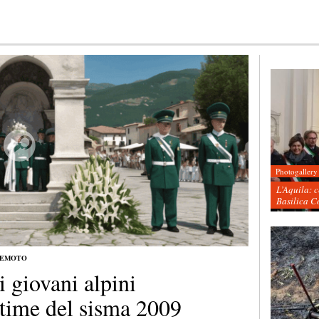
Photogallery
L’Aquila: 
Basilica C
REMOTO
i giovani alpini
time del sisma 2009