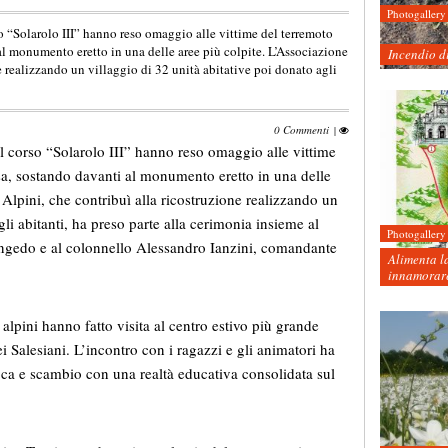
Photogallery
so “Solarolo III” hanno reso omaggio alle vittime del terremoto
l monumento eretto in una delle aree più colpite. L’Associazione
Incendio d
e realizzando un villaggio di 32 unità abitative poi donato agli
0 Commenti
|
el corso “Solarolo III” hanno reso omaggio alle vittime
a, sostando davanti al monumento eretto in una delle
Alpini, che contribuì alla ricostruzione realizzando un
gli abitanti, ha preso parte alla cerimonia insieme al
Photogallery
ongedo e al colonnello Alessandro Ianzini, comandante
Alimenta la
innamorare
alpini hanno fatto visita al centro estivo più grande
i Salesiani. L’incontro con i ragazzi e gli animatori ha
ca e scambio con una realtà educativa consolidata sul