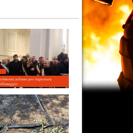
cerimonia solenne per riapertura
ollemaggio