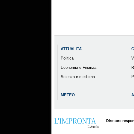
ATTUALITA’
C
Politica
V
Economia e Finanza
R
Scienza e medicina
P
METEO
A
Direttore respon