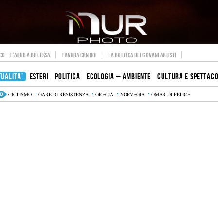
O – L’AQUILA RIFLESSA
LAVORA CON NOI
LA BOTTEGA DEI GIOVANI ARTISTI
TUALITA’
ESTERI
POLITICA
ECOLOGIA – AMBIENTE
CULTURA E SPETTAC
CICLISMO
GARE DI RESISTENZA
GRECIA
NORVEGIA
OMAR DI FELICE