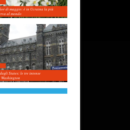
fior di maggio: è in Ucraina la più
erva al mondo
agli States: le tre intense
i Washington