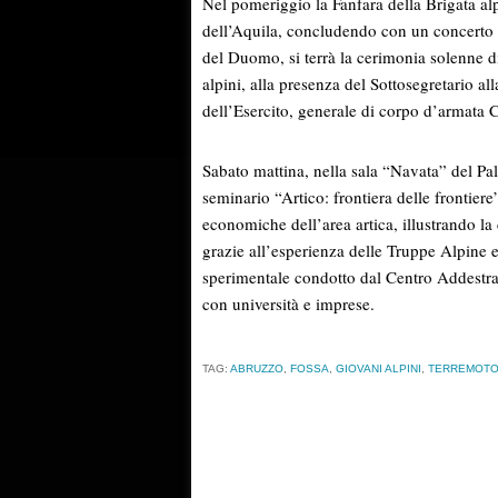
Nel pomeriggio la Fanfara della Brigata al
dell’Aquila, concludendo con un concerto
del Duomo, si terrà la cerimonia solenne d
alpini, alla presenza del Sottosegretario a
dell’Esercito, generale di corpo d’armata 
Sabato mattina, nella sala “Navata” del Pa
seminario “Artico: frontiera delle frontiere
economiche dell’area artica, illustrando la 
grazie all’esperienza delle Truppe Alpine 
sperimentale condotto dal Centro Addestra
con università e imprese.
TAG:
ABRUZZO
,
FOSSA
,
GIOVANI ALPINI
,
TERREMOTO