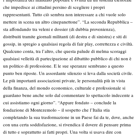
che impedisce ai cittadini persino di scegliere i propri
rappresentanti. Tutto ciò sembra non interessare a chi vuole solo
mettere in scena un altro cinepanettone”. “La seconda Repubblica –
sta affondando tra veleni e dossier (di dubbia provenienza),
distribuiti tramite giornali militanti (di destra e di sinistra) e siti di
gossip, in spregio a qualsiasi regola di fair play, correttezza e civiltà.
Qualcuno conta, tra l’altro, che questa palude di melma scoraggi
qualsiasi velleità di partecipazione al dibattito pubblico di chi non è
un politico di professione. E le sue speranze sembrano a questo
punto ben riposte. Un assordante silenzio si leva dalla società civile.
Le più importanti associazioni private, le personalità più in vista
della finanza, del mondo economico, culturale e professionale si
guardano bene anche solo dal commentare lo spettacolo indecente a
cui assistiamo ogni giorno”. “Appare fondato – conclude la
fondazione di Montezemolo – il sospetto che l’Italia stia
completando la sua trasformazione in un Paese fai da te, dove, anche
con una certa soddisfazione, si rivendica il dovere di pensare prima
di tutto e soprattutto ai fatti propri. Una volta si usava dire con