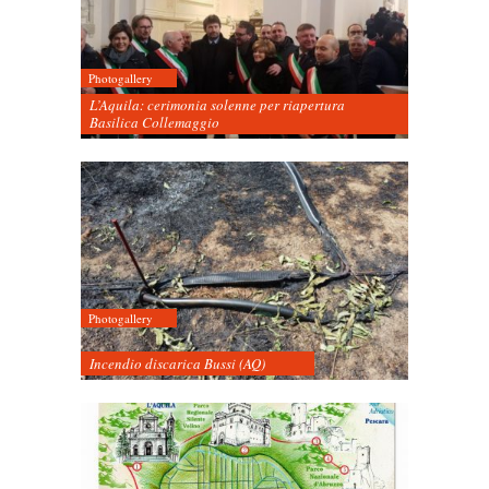
Photogallery
L’Aquila: cerimonia solenne per riapertura
Basilica Collemaggio
Photogallery
Incendio discarica Bussi (AQ)