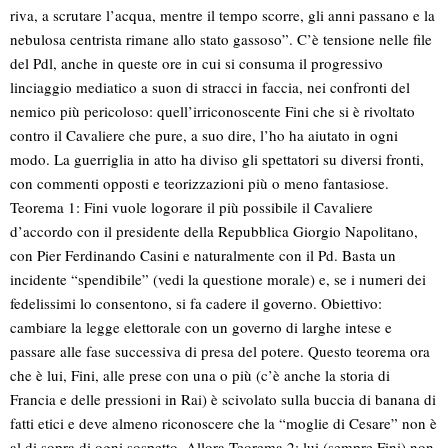
riva, a scrutare l’acqua, mentre il tempo scorre, gli anni passano e la
nebulosa centrista rimane allo stato gassoso”. C’è tensione nelle file
del Pdl, anche in queste ore in cui si consuma il progressivo
linciaggio mediatico a suon di stracci in faccia, nei confronti del
nemico più pericoloso: quell’irriconoscente Fini che si è rivoltato
contro il Cavaliere che pure, a suo dire, l’ho ha aiutato in ogni
modo. La guerriglia in atto ha diviso gli spettatori su diversi fronti,
con commenti opposti e teorizzazioni più o meno fantasiose.
Teorema 1: Fini vuole logorare il più possibile il Cavaliere
d’accordo con il presidente della Repubblica Giorgio Napolitano,
con Pier Ferdinando Casini e naturalmente con il Pd. Basta un
incidente “spendibile” (vedi la questione morale) e, se i numeri dei
fedelissimi lo consentono, si fa cadere il governo. Obiettivo:
cambiare la legge elettorale con un governo di larghe intese e
passare alle fase successiva di presa del potere. Questo teorema ora
che è lui, Fini, alle prese con una o più (c’è anche la storia di
Francia e delle pressioni in Rai) è scivolato sulla buccia di banana di
fatti etici e deve almeno riconoscere che la “moglie di Cesare” non è
al di sopra di ogni sospetto. Allora Teorema 2: lui (sempre Fini) non