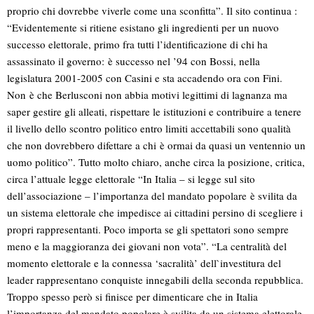
proprio chi dovrebbe viverle come una sconfitta”. Il sito continua :
“Evidentemente si ritiene esistano gli ingredienti per un nuovo
successo elettorale, primo fra tutti l’identificazione di chi ha
assassinato il governo: è successo nel ’94 con Bossi, nella
legislatura 2001-2005 con Casini e sta accadendo ora con Fini.
Non è che Berlusconi non abbia motivi legittimi di lagnanza ma
saper gestire gli alleati, rispettare le istituzioni e contribuire a tenere
il livello dello scontro politico entro limiti accettabili sono qualità
che non dovrebbero difettare a chi è ormai da quasi un ventennio un
uomo politico”. Tutto molto chiaro, anche circa la posizione, critica,
circa l’attuale legge elettorale “In Italia – si legge sul sito
dell’associazione – l’importanza del mandato popolare è svilita da
un sistema elettorale che impedisce ai cittadini persino di scegliere i
propri rappresentanti. Poco importa se gli spettatori sono sempre
meno e la maggioranza dei giovani non vota”. “La centralità del
momento elettorale e la connessa ‘sacralità’ dell`investitura del
leader rappresentano conquiste innegabili della seconda repubblica.
Troppo spesso però si finisce per dimenticare che in Italia
l’importanza del mandato popolare è svilita da un sistema elettorale