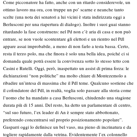
Come picconatore ha fatto, anche con un ritardo considerevole, un
ottimo lavoro ma ora, con truppe un po’ scarne e neanche tanto
scelte (una nota dei senatori a lui vicini è stata indirizzata oggi a
Berlusconi per una riapertura di dialogo). Inoltre i suoi guai stanno
ritardando la fase construens: nel Pd non c’è aria di casa e non può
entrare, se non vuole scontentare gli elettori e un rientro nel Pdl
appare assai improbabile, a meno di non farlo a testa bassa. Certo,
resta il terzo polo, ma che finora è solo una bella idea, poiché ci si
domanda quale potrà essere la convivenza sotto lo stesso tetto con
Casini e Rutelli. Oggi, però, inaspettato un assist di prima forza: le
dichiarazioni “non politiche” ma molto chiare di Montezemolo a
ribadire un’intesa di massima che il Pdl teme. Qualcuno sostiene che
il cofondatore del Pdl, in realtà, voglia solo passare alla storia come
l’uomo che ha mandato a casa Berlusconi, chiudendo una stagione
durata più di 15 anni. Del resto, ha detto un parlamentare di centro,
“sul suo futuro, l’ex leader di An è sempre stato abbottonato,
preferendo concentrarsi sul proprio posizionamento popolare”.
Gasparri oggi lo definisce un bel vaso, ma pieno di incrinatura e da
togliere rapidamente dalla vetrina. Evidentemente l’ex colonnello