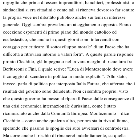
orgoglio che prima di essere imprenditori, banchieri, professionisti o
sindacalisti si era cittadini e come tali si riteneva doveroso far sentire
la propria voce nel dibattito pubblico anche sui temi di interesse
generale. Oggi sembra prevalere un atteggiamento opposto. Fanno
eccezione esponenti di primo piano del mondo cattolico ed
ecclesiastico, che anche in questi giorni sono intervenuti con
coraggio per criticare ‘il sottosviluppo morale’ di un Paese che ha
difficoltà a ritrovarsi intorno a valori forti”. A queste parole risponde
pronto Cicchitto, già impegnato nel trovare margini di ricucitura fra
Berlusconi e Fini, il quale scrive: ”Luca di Montezemolo deve avere
il coraggio di scendere in politica in modo esplicito”. ‘Allo stato,
invece, parla di politica per interposta Italia Futura, che afferma che i
risultati del governo sono deludenti. Non ci sembra proprio, visto
che questo governo ha messo al riparo il Paese dalle conseguenze di
una crisi economica internazionale durissima, come è stato
riconosciuto anche dalla Comunità Europea. Montezemolo – dice
Cicchitto – come anche qualcun altro, per ora sta in riva al fiume,
sperando che passino le spoglie dei suoi avversari di centrodestra.
Ma corre anche il rischio di rimanerci indefinitamente, su quella