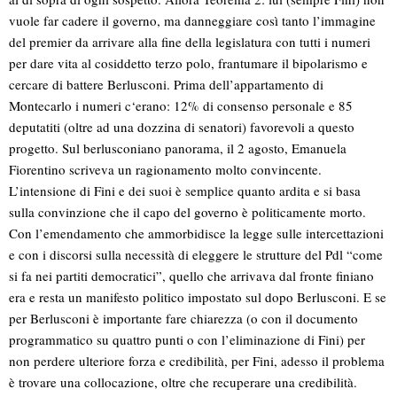
vuole far cadere il governo, ma danneggiare così tanto l’immagine
del premier da arrivare alla fine della legislatura con tutti i numeri
per dare vita al cosiddetto terzo polo, frantumare il bipolarismo e
cercare di battere Berlusconi. Prima dell’appartamento di
Montecarlo i numeri c‘erano: 12% di consenso personale e 85
deputatiti (oltre ad una dozzina di senatori) favorevoli a questo
progetto. Sul berlusconiano panorama, il 2 agosto, Emanuela
Fiorentino scriveva un ragionamento molto convincente.
L’intensione di Fini e dei suoi è semplice quanto ardita e si basa
sulla convinzione che il capo del governo è politicamente morto.
Con l’emendamento che ammorbidisce la legge sulle intercettazioni
e con i discorsi sulla necessità di eleggere le strutture del Pdl “come
si fa nei partiti democratici”, quello che arrivava dal fronte finiano
era e resta un manifesto politico impostato sul dopo Berlusconi. E se
per Berlusconi è importante fare chiarezza (o con il documento
programmatico su quattro punti o con l’eliminazione di Fini) per
non perdere ulteriore forza e credibilità, per Fini, adesso il problema
è trovare una collocazione, oltre che recuperare una credibilità.