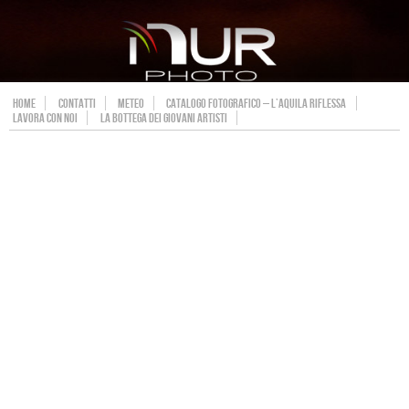
HOME
CONTATTI
METEO
CATALOGO FOTOGRAFICO – L’AQUILA RIFLESSA
LAVORA CON NOI
LA BOTTEGA DEI GIOVANI ARTISTI