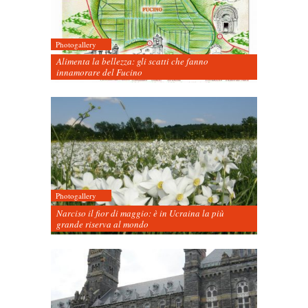
Photogallery
Alimenta la bellezza: gli scatti che fanno
innamorare del Fucino
Photogallery
Narciso il fior di maggio: è in Ucraina la più
grande riserva al mondo