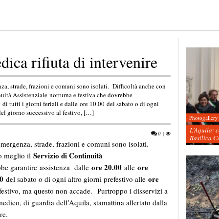
ica rifiuta di intervenire
za, strade, frazioni e comuni sono isolati. Difficoltà anche con
uità Assistenziale notturna e festiva che dovrebbe
di tutti i giorni feriali e dalle ore 10.00 del sabato o di ogni
del giorno successivo al festivo, […]
Photogallery
L’Aquila: 
0
|
Basilica C
emergenza, strade, frazioni e comuni sono isolati.
Servizio di Continuità
o meglio il
ore 20.00
ore
bbe garantire assistenza dalle
alle
00
ore
del sabato o di ogni altro giorni prefestivo alle
festivo, ma questo non accade. Purtroppo i disservizi a
medico, di guardia dell’Aquila, stamattina allertato dalla
re.