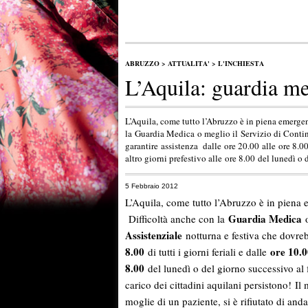
ABRUZZO
>
ATTUALITA'
>
L'INCHIESTA
L’Aquila: guardia med
L’Aquila, come tutto l’Abruzzo è in piena emergen
la Guardia Medica o meglio il Servizio di Contin
garantire assistenza dalle ore 20.00 alle ore 8.00 
altro giorni prefestivo alle ore 8.00 del lunedì o 
5 Febbraio 2012
L’Aquila, come tutto l’Abruzzo è in piena 
Guardia Medica
Difficoltà anche con la
Assistenziale
notturna e festiva che dovre
8.00
ore 10.
di tutti i giorni feriali e dalle
8.00
del lunedì o del giorno successivo al 
carico dei cittadini aquilani persistono! Il 
moglie di un paziente, si è rifiutato di anda