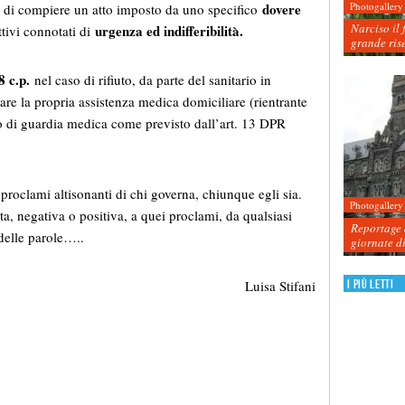
Photogallery
dovere
to, di compiere un atto imposto da uno specifico
Narciso il 
urgenza ed indifferibilità.
ttivi connotati di
grande ris
8 c.p.
nel caso di rifiuto, da parte del sanitario in
are la propria assistenza medica domiciliare (rientrante
zio di guardia medica come previsto dall’art. 13 DPR
proclami altisonanti di chi governa, chiunque egli sia.
Photogallery
sta, negativa o positiva, a quei proclami, da qualsiasi
Reportage d
 delle parole…..
giornate d
I più letti
Luisa Stifani