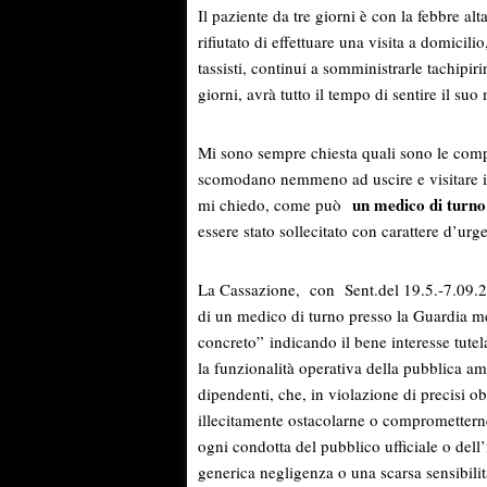
Il paziente da tre giorni è con la febbre alt
rifiutato di effettuare una visita a domici
tassisti, continui a somministrarle tachipi
giorni, avrà tutto il tempo di sentire il su
Mi sono sempre chiesta quali sono le comp
scomodano nemmeno ad uscire e visitare il
un medico di turno
mi chiedo, come può
essere stato sollecitato con carattere d’urg
La Cassazione, con Sent.del 19.5.-7.09.20
di un medico di turno presso la Guardia me
concreto” indicando il bene interesse tutel
la funzionalità operativa della pubblica a
dipendenti, che, in violazione di precisi o
illecitamente ostacolarne o comprometterne 
ogni condotta del pubblico ufficiale o dell’
generica negligenza o una scarsa sensibilit