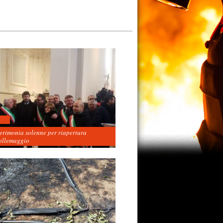
cerimonia solenne per riapertura
ollemaggio