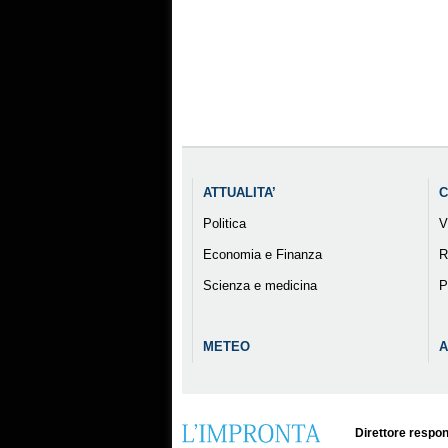
ATTUALITA’
C
Politica
V
Economia e Finanza
R
Scienza e medicina
P
METEO
A
Direttore respon