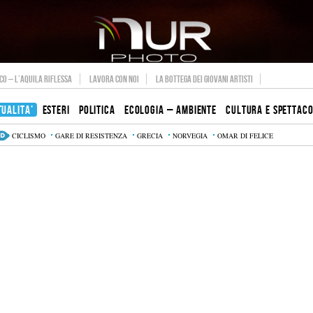
O – L’AQUILA RIFLESSA
LAVORA CON NOI
LA BOTTEGA DEI GIOVANI ARTISTI
TUALITA’
ESTERI
POLITICA
ECOLOGIA – AMBIENTE
CULTURA E SPETTAC
CICLISMO
GARE DI RESISTENZA
GRECIA
NORVEGIA
OMAR DI FELICE