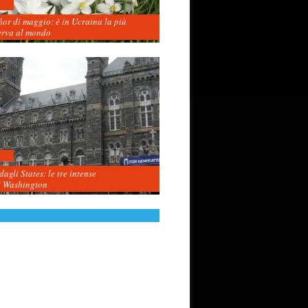
fior di maggio: è in Ucraina la più
erva al mondo
agli States: le tre intense
i Washington