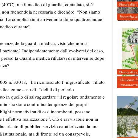
a (40°C), ma il medico di guardia, contattato, si è
Photogallery
lio, non ritenendola necessaria e dicendo: “Non siamo
Incendio d
rina. Le complicazioni arriveranno dopo quattro/cinque
o medico curante”.
etenze della guardia medica, visto che non si
 paziente? Indipendentemente dall’evolversi del caso,
presso la Guardia medica rifiutarsi di intervenire dopo
enza?
Photogallery
Alimenta la
05 n. 33018, ha riconosciuto l’ ingiustificato rifiuto
innamorare
dica come caso di “delitti di pericolo
ato in quello di salvaguardare “il regolare andamento e
mministrazione contro inadempienze dei propri
bblighi normativi su di essi incombenti, possano
l’effettiva realizzazione”. Ciò è ravvisabile non in
incaricato di pubblico servizio caratterizzata da una
à istituzionale, ma di fronte ad un consapevole,