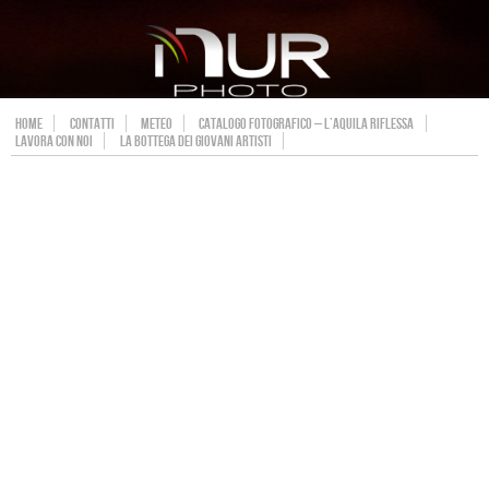
HOME
CONTATTI
METEO
CATALOGO FOTOGRAFICO – L’AQUILA RIFLESSA
LAVORA CON NOI
LA BOTTEGA DEI GIOVANI ARTISTI