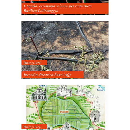
L’Aquila: cerimonia solenne per riapertura
Basilica Collemaggio
Photogallery
Incendio discarica Bussi (AQ)
Photogallery