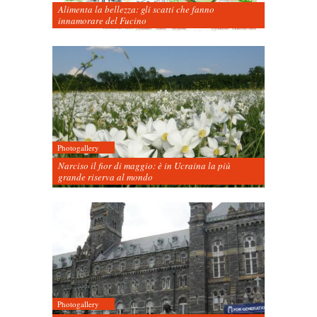
Alimenta la bellezza: gli scatti che fanno
innamorare del Fucino
Photogallery
Narciso il fior di maggio: è in Ucraina la più
grande riserva al mondo
Photogallery