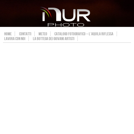
HOME
CONTATTI
METEO
CATALOGO FOTOGRAFICO – L’AQUILA RIFLESSA
LAVORA CON NOI
LA BOTTEGA DEI GIOVANI ARTISTI