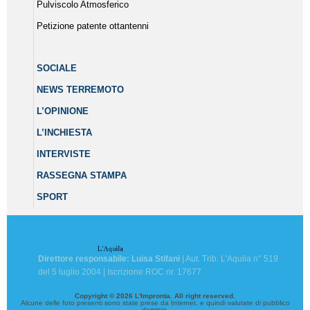
Pulviscolo Atmosferico
Petizione patente ottantenni
SOCIALE
NEWS TERREMOTO
L’OPINIONE
L’INCHIESTA
INTERVISTE
RASSEGNA STAMPA
SPORT
Direttore responsabile: Luisa Stifani
| Aut. Trib. L'Aquila n° 519
del 5 luglio 2004 | Iscrizione ROC nr. 17677
Copyright © 2026 L'Impronta. All right reserved.
Alcune delle foto presenti sono state prese da Internet, e quindi valutate di pubblico
dominio.