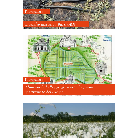
Photogallery
Incendio discarica Bussi (AQ)
Photogallery
Alimenta la bellezza: gli scatti che fanno
innamorare del Fucino