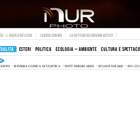
O – L’AQUILA RIFLESSA
LAVORA CON NOI
LA BOTTEGA DEI GIOVANI ARTISTI
TUALITA’
ESTERI
POLITICA
ECOLOGIA – AMBIENTE
CULTURA E SPETTAC
AGOSTO
BAVIERA CLINICA OCULISTICA
DOTT SERGIO ARES
ECLISSI SOLARE
ISO 1231