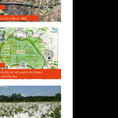
iscarica Bussi (AQ)
 bellezza: gli scatti che fanno
 del Fucino