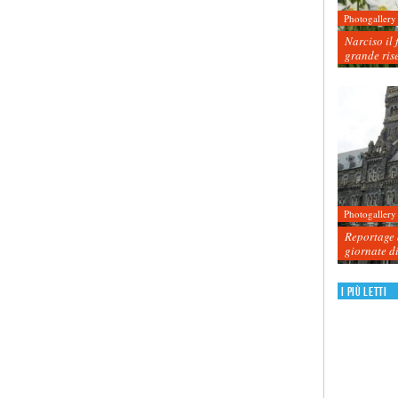
Photogallery
Narciso il 
grande ris
Photogallery
Reportage d
giornate d
I più letti