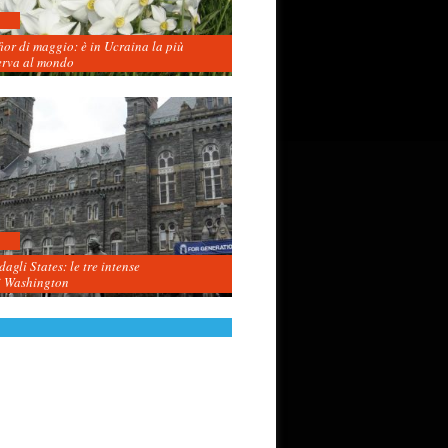
fior di maggio: è in Ucraina la più
erva al mondo
agli States: le tre intense
i Washington