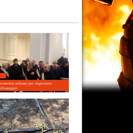
cerimonia solenne per riapertura
ollemaggio