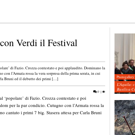
on Verdi il Festival
opolare’ di Fazio. Crozza contestato e poi applaudito. Dominano la
o con l’Armata rossa la vera sorpresa della prima serata, in cui
Photogallery
rla Bruni ed il debutto dei primi […]
L’Aquila: 
Basilica C
0
|
val ‘popolare’ di Fazio. Crozza contestato e poi
lalom per la par condicio. Cutugno con l’Armata rossa la
no cantato i primi 7 big. Stasera attesa per Carla Bruni