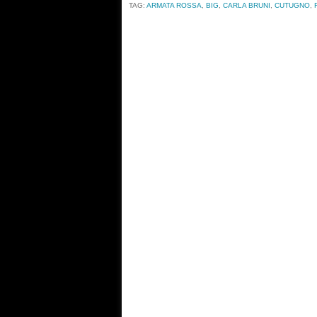
TAG:
ARMATA ROSSA
,
BIG
,
CARLA BRUNI
,
CUTUGNO
,