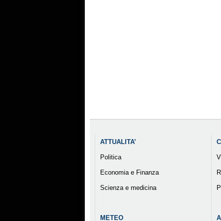
ATTUALITA’
C
Politica
V
Economia e Finanza
R
Scienza e medicina
P
METEO
A