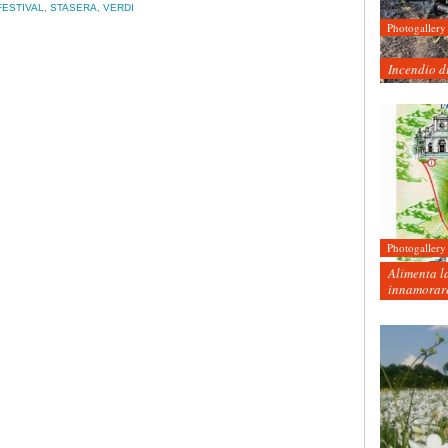
FESTIVAL
,
STASERA
,
VERDI
Photogallery
Incendio d
Photogallery
Alimenta la
innamorare