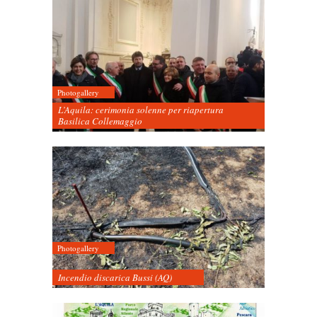
Photogallery
L’Aquila: cerimonia solenne per riapertura
Basilica Collemaggio
Photogallery
Incendio discarica Bussi (AQ)