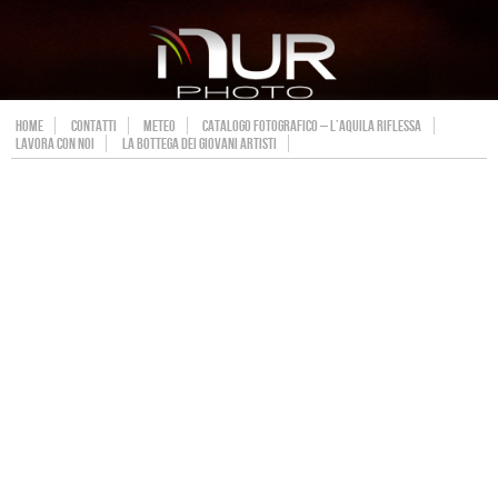
HOME
CONTATTI
METEO
CATALOGO FOTOGRAFICO – L’AQUILA RIFLESSA
LAVORA CON NOI
LA BOTTEGA DEI GIOVANI ARTISTI