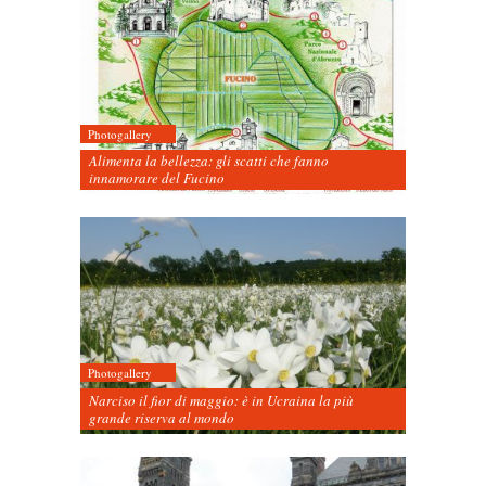
Photogallery
Alimenta la bellezza: gli scatti che fanno
innamorare del Fucino
Photogallery
Narciso il fior di maggio: è in Ucraina la più
grande riserva al mondo