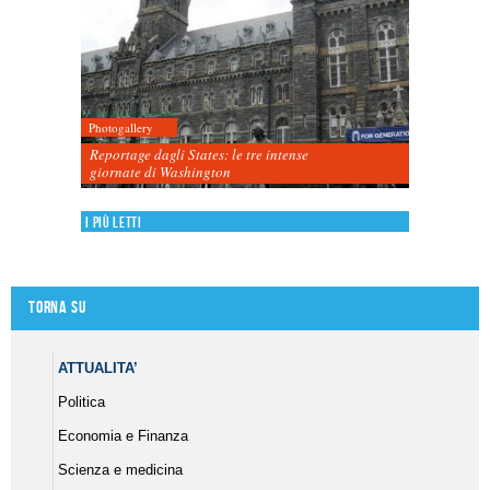
Photogallery
Reportage dagli States: le tre intense
giornate di Washington
I più letti
Torna su
ATTUALITA’
Politica
Economia e Finanza
Scienza e medicina