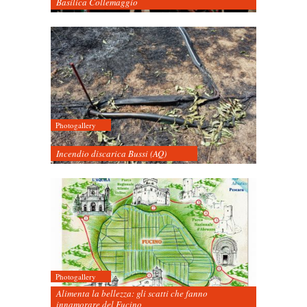
Basilica Collemaggio
Photogallery
Incendio discarica Bussi (AQ)
Photogallery
Alimenta la bellezza: gli scatti che fanno
innamorare del Fucino