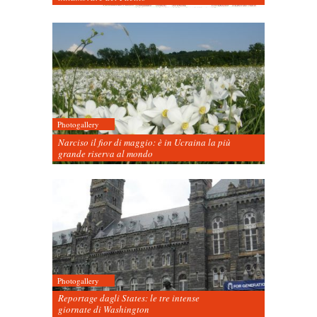
Photogallery
Narciso il fior di maggio: è in Ucraina la più
grande riserva al mondo
Photogallery
Reportage dagli States: le tre intense
giornate di Washington