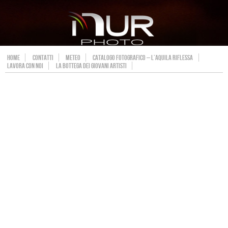
HOME
CONTATTI
METEO
CATALOGO FOTOGRAFICO – L’AQUILA RIFLESSA
LAVORA CON NOI
LA BOTTEGA DEI GIOVANI ARTISTI