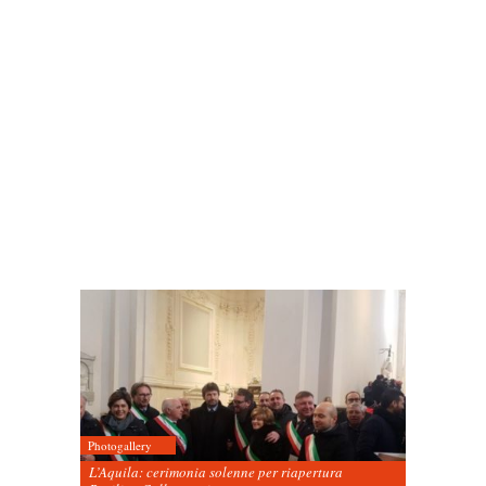
Photogallery
L’Aquila: cerimonia solenne per riapertura