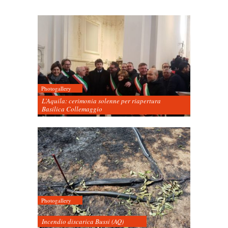
Photogallery
L’Aquila: cerimonia solenne per riapertura
Basilica Collemaggio
Photogallery
Incendio discarica Bussi (AQ)