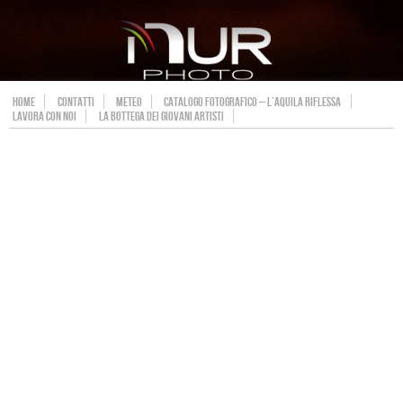
HOME
CONTATTI
METEO
CATALOGO FOTOGRAFICO – L’AQUILA RIFLESSA
LAVORA CON NOI
LA BOTTEGA DEI GIOVANI ARTISTI