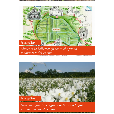
Photogallery
Alimenta la bellezza: gli scatti che fanno
innamorare del Fucino
Photogallery
Narciso il fior di maggio: è in Ucraina la più
grande riserva al mondo