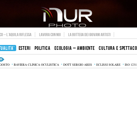
O – L’AQUILA RIFLESSA
LAVORA CON NOI
LA BOTTEGA DEI GIOVANI ARTISTI
TUALITA’
ESTERI
POLITICA
ECOLOGIA – AMBIENTE
CULTURA E SPETTAC
AGOSTO
BAVIERA CLINICA OCULISTICA
DOTT SERGIO ARES
ECLISSI SOLARE
ISO 1231