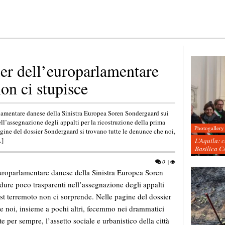
ier dell’europarlamentare
on ci stupisce
arlamentare danese della Sinistra Europea Soren Sondergaard sui
ll’assegnazione degli appalti per la ricostruzione della prima
Photogallery
agine del dossier Sondergaard si trovano tutte le denunce che noi,
…]
L’Aquila: 
Basilica C
0
|
’europarlamentare danese della Sinistra Europea Soren
dure poco trasparenti nell’assegnazione degli appalti
ost terremoto non ci sorprende. Nelle pagine del dossier
e noi, insieme a pochi altri, fecemmo nei drammatici
e per sempre, l’assetto sociale e urbanistico della città