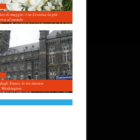
fior di maggio: è in Ucraina la più
erva al mondo
agli States: le tre intense
i Washington