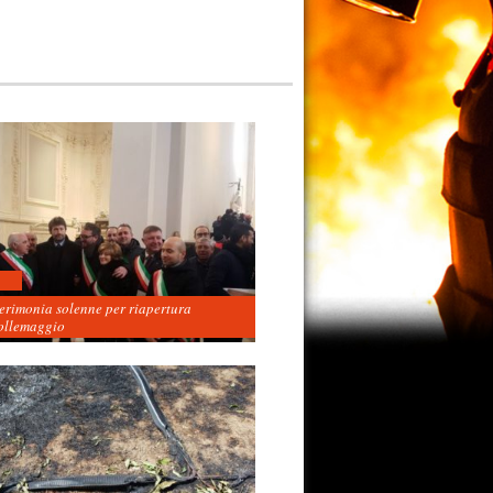
cerimonia solenne per riapertura
ollemaggio