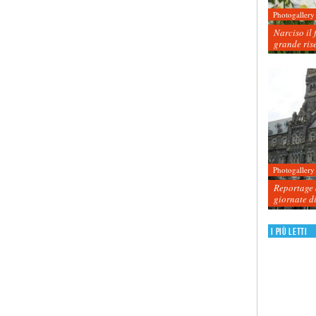
Photogallery
Narciso il 
grande ris
Photogallery
Reportage d
giornate d
I più letti