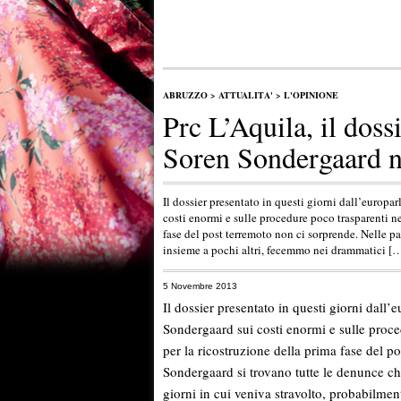
ABRUZZO
>
ATTUALITA'
>
L'OPINIONE
Prc L’Aquila, il doss
Soren Sondergaard n
Il dossier presentato in questi giorni dall’europ
costi enormi e sulle procedure poco trasparenti ne
fase del post terremoto non ci sorprende. Nelle p
insieme a pochi altri, fecemmo nei drammatici [
5 Novembre 2013
Il dossier presentato in questi giorni dall
Sondergaard sui costi enormi e sulle proce
per la ricostruzione della prima fase del p
Sondergaard si trovano tutte le denunce ch
giorni in cui veniva stravolto, probabilment