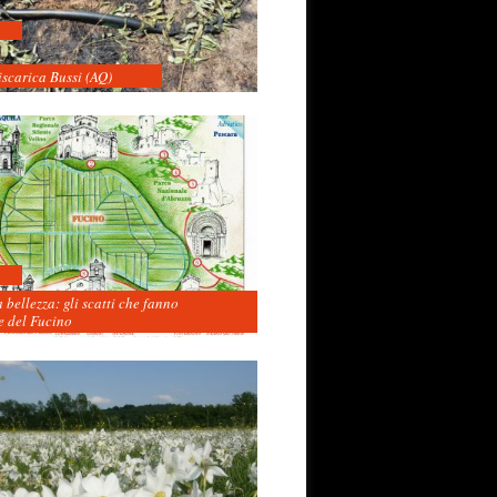
iscarica Bussi (AQ)
 bellezza: gli scatti che fanno
 del Fucino