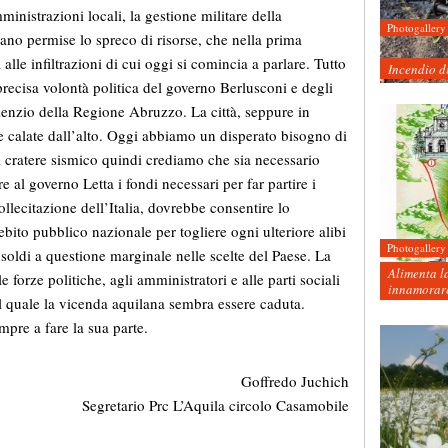
ministrazioni locali, la gestione militare della
Photogallery
ano permise lo spreco di risorse, che nella prima
lle infiltrazioni di cui oggi si comincia a parlare. Tutto
Incendio d
recisa volontà politica del governo Berlusconi e degli
silenzio della Regione Abruzzo. La città, seppure in
lte calate dall’alto. Oggi abbiamo un disperato bisogno di
e il cratere sismico quindi crediamo che sia necessario
re al governo Letta i fondi necessari per far partire i
sollecitazione dell’Italia, dovrebbe consentire lo
ito pubblico nazionale per togliere ogni ulteriore alibi
Photogallery
soldi a questione marginale nelle scelte del Paese. La
Alimenta la
 forze politiche, agli amministratori e alle parti sociali
innamorare
l quale la vicenda aquilana sembra essere caduta.
re a fare la sua parte.
Goffredo Juchich
Segretario Prc L’Aquila circolo Casamobile