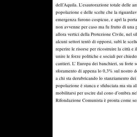
dell’Aquila. L’esautorazione totale delle am
popolazione e delle scelte che la riguardav
emergenza furono cospicue, e aprì la porta a
non avvenne per caso ma fu frutto di una p
allora vertici della Protezione Civile, nel 
alcuni settori tentò di opporsi, subì le sce
reperire le risorse per ricostruire la città 
unire le forze politiche e sociali per chiede
cantieri. L’ Europa dei banchieri, su forte 
sforamento di appena lo 0,3% sul nostro deb
a chi sta derubricando lo stanziamento dei 
popolazione è stanca e sfiduciata ma sta alle
mobilitarsi per uscire dal cono d’ombra ne
Rifondazione Comunista è pronta come semp