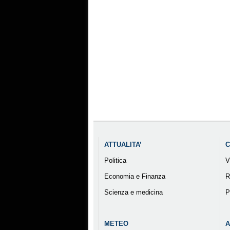
ATTUALITA’
C
Politica
V
Economia e Finanza
R
Scienza e medicina
P
METEO
A