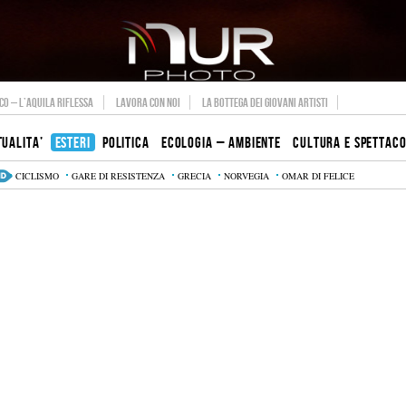
O – L’AQUILA RIFLESSA
LAVORA CON NOI
LA BOTTEGA DEI GIOVANI ARTISTI
TUALITA’
ESTERI
POLITICA
ECOLOGIA – AMBIENTE
CULTURA E SPETTAC
CICLISMO
GARE DI RESISTENZA
GRECIA
NORVEGIA
OMAR DI FELICE