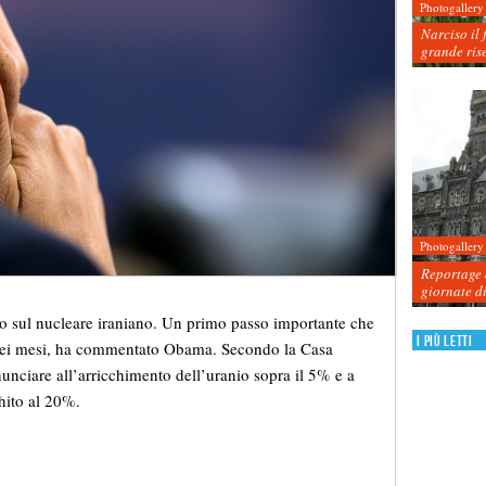
Photogallery
Narciso il 
grande ris
Photogallery
Reportage d
giornate d
o sul nucleare iraniano. Un primo passo importante che
I più letti
o sei mesi, ha commentato Obama. Secondo la Casa
unciare all’arricchimento dell’uranio sopra il 5% e a
chito al 20%.