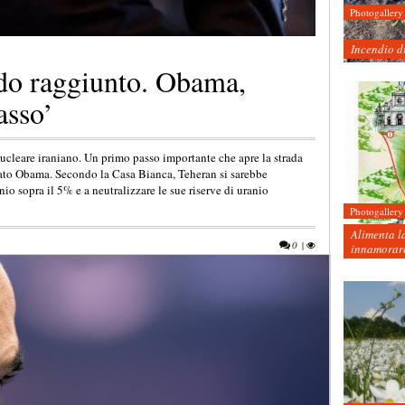
Photogallery
Incendio d
rdo raggiunto. Obama,
asso’
ucleare iraniano. Un primo passo importante che apre la strada
tato Obama. Secondo la Casa Bianca, Teheran si sarebbe
io sopra il 5% e a neutralizzare le sue riserve di uranio
Photogallery
Alimenta la
0
|
innamorare