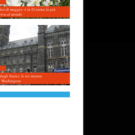
fior di maggio: è in Ucraina la più
erva al mondo
agli States: le tre intense
i Washington