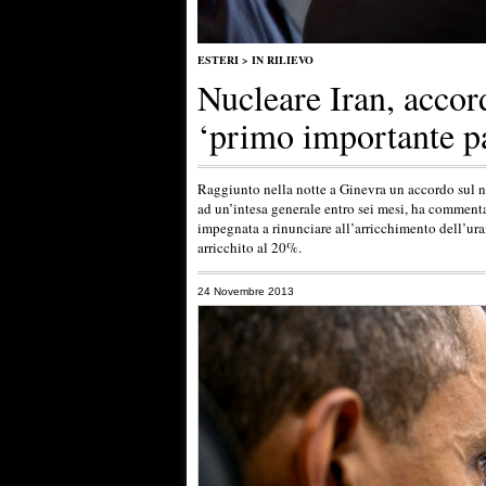
ESTERI
>
IN RILIEVO
Nucleare Iran, acco
‘primo importante p
Raggiunto nella notte a Ginevra un accordo sul n
ad un’intesa generale entro sei mesi, ha commen
impegnata a rinunciare all’arricchimento dell’uran
arricchito al 20%.
24 Novembre 2013