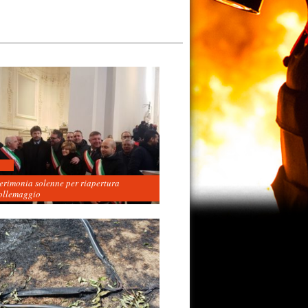
cerimonia solenne per riapertura
ollemaggio