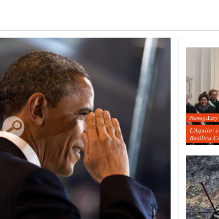
Photogallery
L’Aquila: 
Basilica C