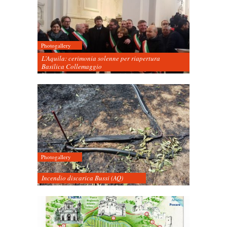
Photogallery
L’Aquila: cerimonia solenne per riapertura
Basilica Collemaggio
Photogallery
Incendio discarica Bussi (AQ)