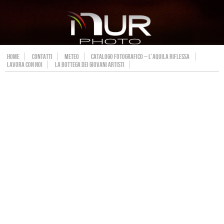
HOME
CONTATTI
METEO
CATALOGO FOTOGRAFICO – L’AQUILA RIFLESSA
LAVORA CON NOI
LA BOTTEGA DEI GIOVANI ARTISTI