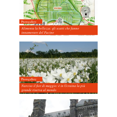
Photogallery
Alimenta la bellezza: gli scatti che fanno
innamorare del Fucino
Photogallery
Narciso il fior di maggio: è in Ucraina la più
grande riserva al mondo