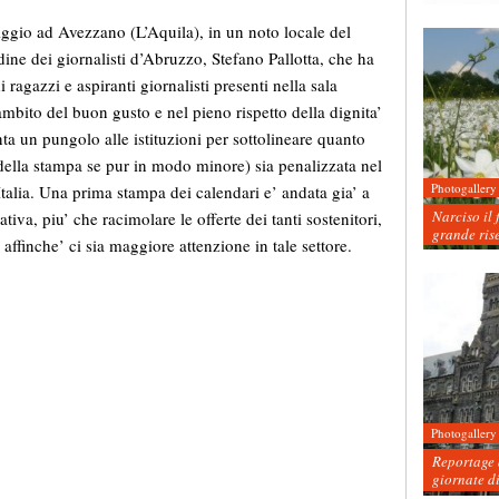
riggio ad Avezzano (L’Aquila), in un noto locale del
dine dei giornalisti d’Abruzzo, Stefano Pallotta, che ha
 ragazzi e aspiranti giornalisti presenti nella sala
ambito del buon gusto e nel pieno rispetto della dignita’
 un pungolo alle istituzioni per sottolineare quanto
i della stampa se pur in modo minore) sia penalizzata nel
Photogallery
Italia. Una prima stampa dei calendari e’ andata gia’ a
Narciso il 
ativa, piu’ che racimolare le offerte dei tanti sostenitori,
grande ris
 affinche’ ci sia maggiore attenzione in tale settore.
Photogallery
Reportage d
giornate d