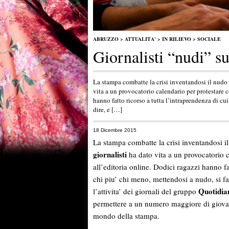
ABRUZZO
>
ATTUALITA'
>
IN RILIEVO
>
SOCIALE
Giornalisti “nudi” su
La stampa combatte la crisi inventandosi il nudo 
vita a un provocatorio calendario per protestare c
hanno fatto ricorso a tutta l’intraprendenza di cu
dire, e […]
18 Dicembre 2015
La stampa combatte la crisi inventandosi i
giornalisti
ha dato vita a un provocatorio 
all’editoria online. Dodici ragazzi hanno fa
chi piu’ chi meno, mettendosi a nudo, si fa
Quotidian
l’attivita’ dei giornali del gruppo
permettere a un numero maggiore di giovani g
mondo della stampa.