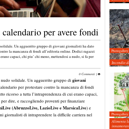
 calendario per avere fondi
solidale. Un agguerrito gruppo di giovani giornalisti ha dato
Photogallery
ontro la mancanza di fondi all’editoria online. Dodici ragazzi
i erano capaci, chi piu’ chi meno, mettendosi a nudo, si fa per
Incendio d
0 Commenti
|
giovani
l nudo solidale. Un agguerrito gruppo di
calendario per protestare contro la mancanza di fondi
tto ricorso a tutta l’intraprendenza di cui erano capaci,
 per dire, e raccogliendo proventi per finanziare
iLive (AbruzzoLive, LazioLive e MarsicaLive
) e
iornalisti di intraprendere la difficile carriera nel
Photogallery
Alimenta la
innamorare