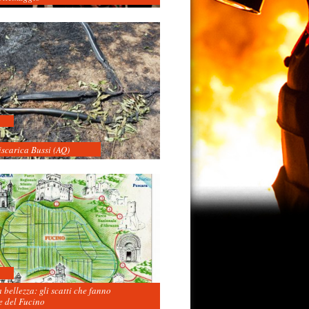
iscarica Bussi (AQ)
 bellezza: gli scatti che fanno
 del Fucino