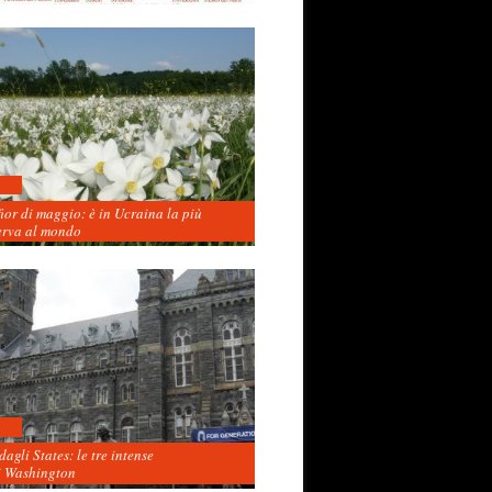
fior di maggio: è in Ucraina la più
erva al mondo
agli States: le tre intense
i Washington