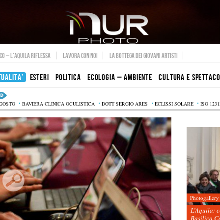
O – L’AQUILA RIFLESSA
LAVORA CON NOI
LA BOTTEGA DEI GIOVANI ARTISTI
TUALITA’
ESTERI
POLITICA
ECOLOGIA – AMBIENTE
CULTURA E SPETTAC
AGOSTO
BAVIERA CLINICA OCULISTICA
DOTT SERGIO ARES
ECLISSI SOLARE
ISO 1231
Photogallery
L’Aquila: 
Basilica C