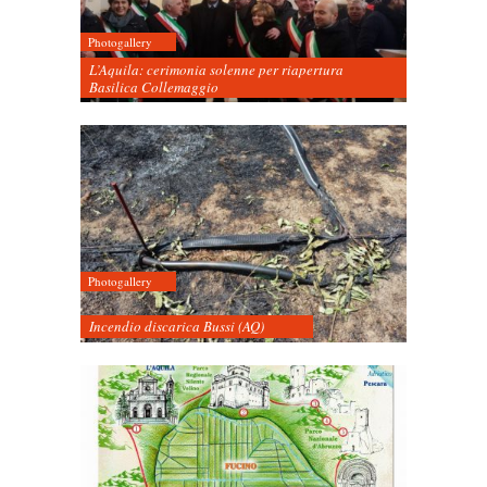
Photogallery
L’Aquila: cerimonia solenne per riapertura
Basilica Collemaggio
Photogallery
Incendio discarica Bussi (AQ)