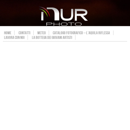
HOME
CONTATTI
METEO
CATALOGO FOTOGRAFICO – L’AQUILA RIFLESSA
LAVORA CON NOI
LA BOTTEGA DEI GIOVANI ARTISTI