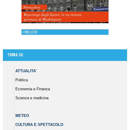
Photogallery
Reportage dagli States: le tre intense
giornate di Washington
I più letti
Torna su
ATTUALITA’
Politica
Economia e Finanza
Scienza e medicina
METEO
CULTURA E SPETTACOLO