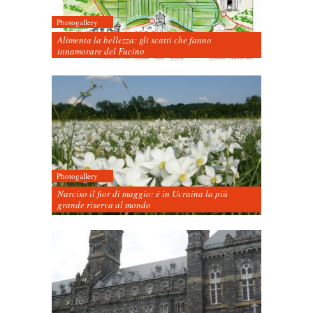
Photogallery
Alimenta la bellezza: gli scatti che fanno
innamorare del Fucino
Photogallery
Narciso il fior di maggio: è in Ucraina la più
grande riserva al mondo