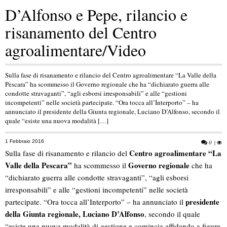
D’Alfonso e Pepe, rilancio e
risanamento del Centro
agroalimentare/Video
Sulla fase di risanamento e rilancio del Centro agroalimentare “La Valle della
Pescara” ha scommesso il Governo regionale che ha “dichiarato guerra alle
condotte stravaganti”, “agli esborsi irresponsabili” e alle “gestioni
incompetenti” nelle società partecipate. “Ora tocca all’Interporto” – ha
annunciato il presidente della Giunta regionale, Luciano D’Alfonso, secondo il
quale “esiste una nuova modalità […]
1 Febbraio 2016
0
|
Centro agroalimentare “La
Sulla fase di risanamento e rilancio del
Valle della Pescara”
Governo regionale
ha scommesso il
che ha
“dichiarato guerra alle condotte stravaganti”, “agli esborsi
irresponsabili” e alle “gestioni incompetenti” nelle società
presidente
partecipate. “Ora tocca all’Interporto” – ha annunciato il
della Giunta regionale, Luciano D’Alfonso
, secondo il quale
“esiste una nuova modalità di gestione e comincia affidando a figure