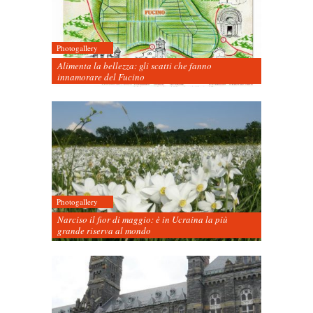
Photogallery
Alimenta la bellezza: gli scatti che fanno
innamorare del Fucino
Photogallery
Narciso il fior di maggio: è in Ucraina la più
grande riserva al mondo