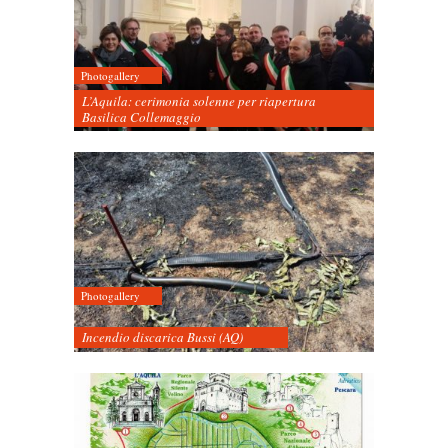
Photogallery
L’Aquila: cerimonia solenne per riapertura
Basilica Collemaggio
Photogallery
Incendio discarica Bussi (AQ)