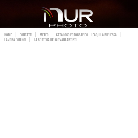
HOME
CONTATTI
METEO
CATALOGO FOTOGRAFICO – L’AQUILA RIFLESSA
LAVORA CON NOI
LA BOTTEGA DEI GIOVANI ARTISTI