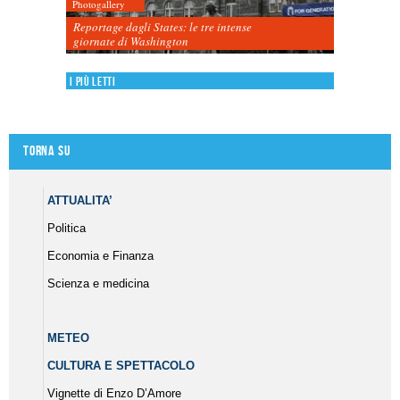
Photogallery
Reportage dagli States: le tre intense
giornate di Washington
I più letti
Torna su
ATTUALITA’
Politica
Economia e Finanza
Scienza e medicina
METEO
CULTURA E SPETTACOLO
Vignette di Enzo D’Amore