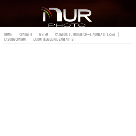
HOME
CONTATTI
METEO
CATALOGO FOTOGRAFICO – L’AQUILA RIFLESSA
LAVORA CON NOI
LA BOTTEGA DEI GIOVANI ARTISTI