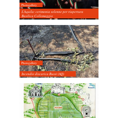
Photogallery
L’Aquila: cerimonia solenne per riapertura
Basilica Collemaggio
Photogallery
Incendio discarica Bussi (AQ)