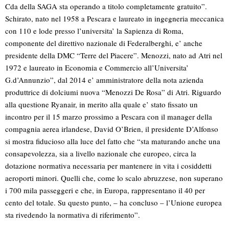
Cda della SAGA sta operando a titolo completamente gratuito”.
Schirato, nato nel 1958 a Pescara e laureato in ingegneria meccanica
con 110 e lode presso l’universita’ la Sapienza di Roma,
componente del direttivo nazionale di Federalberghi, e’ anche
presidente della DMC “Terre del Piacere”. Menozzi, nato ad Atri nel
1972 e laureato in Economia e Commercio all’Universita’
G.d’Annunzio”, dal 2014 e’ amministratore della nota azienda
produttrice di dolciumi nuova “Menozzi De Rosa” di Atri. Riguardo
alla questione Ryanair, in merito alla quale e’ stato fissato un
incontro per il 15 marzo prossimo a Pescara con il manager della
compagnia aerea irlandese, David O’Brien, il presidente D’Alfonso
si mostra fiducioso alla luce del fatto che “sta maturando anche una
consapevolezza, sia a livello nazionale che europeo, circa la
dotazione normativa necessaria per mantenere in vita i cosiddetti
aeroporti minori. Quelli che, come lo scalo abruzzese, non superano
i 700 mila passeggeri e che, in Europa, rappresentano il 40 per
cento del totale. Su questo punto, – ha concluso – l’Unione europea
sta rivedendo la normativa di riferimento”.