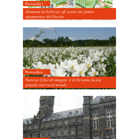
Photogallery
Alimenta la bellezza: gli scatti che fanno
innamorare del Fucino
Photogallery
Narciso il fior di maggio: è in Ucraina la più
grande riserva al mondo