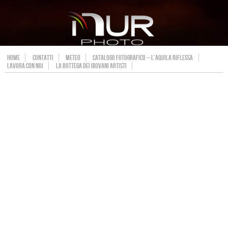
HOME
CONTATTI
METEO
CATALOGO FOTOGRAFICO – L’AQUILA RIFLESSA
LAVORA CON NOI
LA BOTTEGA DEI GIOVANI ARTISTI