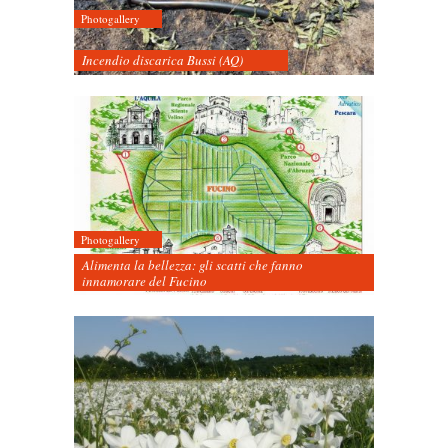
Photogallery
Incendio discarica Bussi (AQ)
Photogallery
Alimenta la bellezza: gli scatti che fanno
innamorare del Fucino