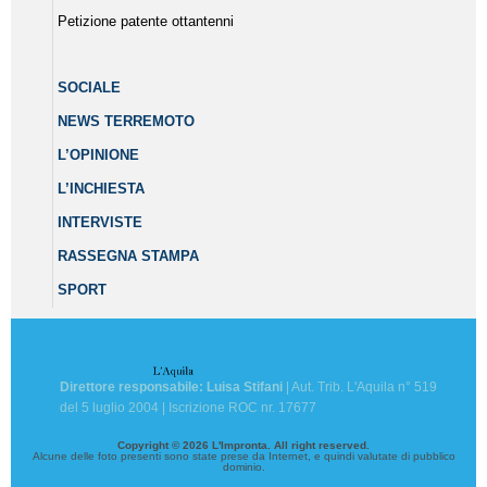
Petizione patente ottantenni
SOCIALE
NEWS TERREMOTO
L’OPINIONE
L’INCHIESTA
INTERVISTE
RASSEGNA STAMPA
SPORT
Direttore responsabile: Luisa Stifani
| Aut. Trib. L'Aquila n° 519
del 5 luglio 2004 | Iscrizione ROC nr. 17677
Copyright © 2026 L'Impronta. All right reserved.
Alcune delle foto presenti sono state prese da Internet, e quindi valutate di pubblico
dominio.