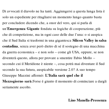
Di avvocati il diavolo ne ha tanti. Aggiungersi a questa lunga lista è
solo un espediente per ritagliarsi un momento lungo quanto basta
per concludere dicendo che, a onor del vero, qui si parla di
Emergenza Gigante
un’
fondata su logiche di cooperazione, più
che di competizione, ma in ogni caso delle due l’una: o si auspica
Silicon Valley in salsa
che il Sud Italia si trasformi in una gigantesca
contadina
, senza aver però dietro di sé il sostegno di una macchina
da guerra economica – e non solo – come gli USA, oppure, se non
diventerà questo, allora per provare a smentire Fabio Mollo –
secondo cui il Meridione è niente –, cosa potrà mai diventare il Sud
secondo la sua futura, auspicabile versione 2.0? A suo tempo
L’Italia sarà quel che il
Giuseppe Mazzini affermò:
Mezzogiorno sarà
.Forse è giunto il momento di cominciare a dargli
seriamente ascolto.
Lino Manella-Pressenza