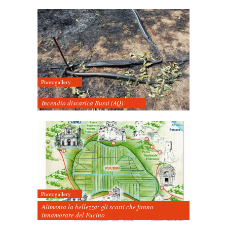
Photogallery
Incendio discarica Bussi (AQ)
Photogallery
Alimenta la bellezza: gli scatti che fanno
innamorare del Fucino