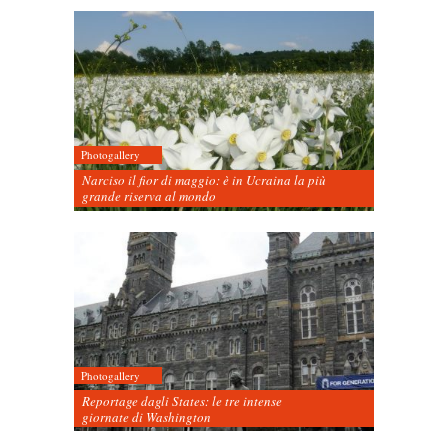
Photogallery
Narciso il fior di maggio: è in Ucraina la più
grande riserva al mondo
Photogallery
Reportage dagli States: le tre intense
giornate di Washington