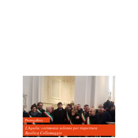
Photogallery
L’Aquila: cerimonia solenne per riapertura
Basilica Collemaggio