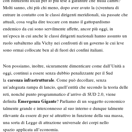
con istituzioni locali per lo più tese a garantire che nulla cambi?
Molti sanno, chi più chi meno, dopo aver avuto la (s)ventura di
entrare in contatto con le classi dirigenti meridionali, sia passate che
attuali, cosa voglia dire toccare con mano il gattopardismo
endemico da cui sono servilmente affette, ancor più oggi, in
un’epoca in cui anche le classi dirigenti nazionali hanno assunto un
ruolo subalterno alla Vichy nei confronti di un governo le cui leve
sono ormai collocate ben al di fuori dei confini italiani.
Non possiamo, inoltre, sicuramente dimenticare come dall’Unità a
oggi, continui a essere senza dubbio penalizzante per il Sud
carenza infrastrutturale
la
. Come può decollare, senza
un’adeguata rampa di lancio, quell’entità che secondo la teoria delle
reti, nonché punto programmatico d’arrivo di SUD 2.0, viene
Emergenza Gigante
definita
? Parliamo di un soggetto economico
talmente grande e interconnesso al suo interno e dunque talmente
rilevante da essere di per sé attrattivo in funzione della sua massa,
una sorta di Legge di attrazione universale dei corpi nello
spazio applicata all’economia.