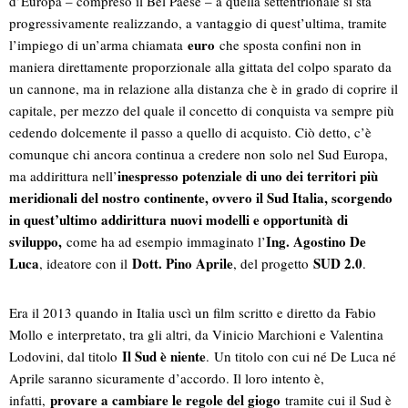
d’Europa – compreso il Bel Paese – a quella settentrionale si sta
progressivamente realizzando, a vantaggio di quest’ultima, tramite
euro
l’impiego di un’arma chiamata
che sposta confini non in
maniera direttamente proporzionale alla gittata del colpo sparato da
un cannone, ma in relazione alla distanza che è in grado di coprire il
capitale, per mezzo del quale il concetto di conquista va sempre più
cedendo dolcemente il passo a quello di acquisto. Ciò detto, c’è
comunque chi ancora continua a credere non solo nel Sud Europa,
inespresso potenziale di uno dei territori più
ma addirittura nell’
meridionali del nostro continente, ovvero il Sud Italia, scorgendo
in quest’ultimo addirittura nuovi modelli e opportunità di
sviluppo,
Ing. Agostino De
come ha ad esempio immaginato l’
Luca
Dott. Pino Aprile
SUD 2.0
, ideatore con il
, del progetto
.
Era il 2013 quando in Italia uscì un film scritto e diretto da Fabio
Mollo e interpretato, tra gli altri, da Vinicio Marchioni e Valentina
Il Sud è niente
Lodovini, dal titolo
. Un titolo con cui né De Luca né
Aprile saranno sicuramente d’accordo. Il loro intento è,
provare a cambiare le regole del giogo
infatti,
tramite cui il Sud è