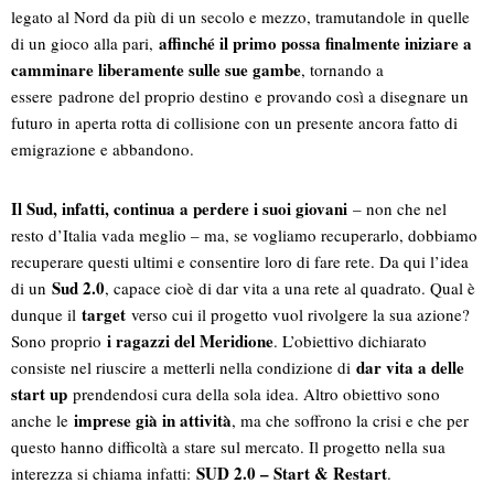
legato al Nord da più di un secolo e mezzo, tramutandole in quelle
affinché il primo possa finalmente iniziare a
di un gioco alla pari,
camminare liberamente sulle sue gambe
, tornando a
essere padrone del proprio destino e provando così a disegnare un
futuro in aperta rotta di collisione con un presente ancora fatto di
emigrazione e abbandono.
Il Sud, infatti, continua a perdere i suoi giovani
– non che nel
resto d’Italia vada meglio – ma, se vogliamo recuperarlo, dobbiamo
recuperare questi ultimi e consentire loro di fare rete. Da qui l’idea
Sud 2.0
di un
, capace cioè di dar vita a una rete al quadrato. Qual è
target
dunque il
verso cui il progetto vuol rivolgere la sua azione?
i ragazzi del Meridione
Sono proprio
. L’obiettivo dichiarato
dar vita a delle
consiste nel riuscire a metterli nella condizione di
start up
prendendosi cura della sola idea. Altro obiettivo sono
imprese già in attività
anche le
, ma che soffrono la crisi e che per
questo hanno difficoltà a stare sul mercato. Il progetto nella sua
SUD 2.0 – Start & Restart
interezza si chiama infatti:
.