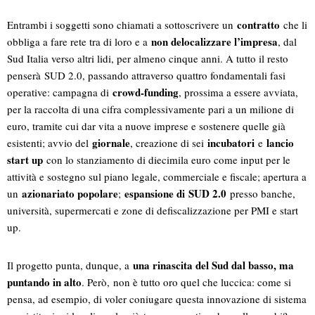
contratto
Entrambi i soggetti sono chiamati a sottoscrivere un
che li
non delocalizzare l’impresa
obbliga a fare rete tra di loro e a
, dal
Sud Italia verso altri lidi, per almeno cinque anni. A tutto il resto
penserà SUD 2.0, passando attraverso quattro fondamentali fasi
crowd-funding
operative: campagna di
, prossima a essere avviata,
per la raccolta di una cifra complessivamente pari a un milione di
euro, tramite cui dar vita a nuove imprese e sostenere quelle già
giornale
incubatori
lancio
esistenti; avvio del
, creazione di sei
e
start up
con lo stanziamento di diecimila euro come input per le
attività e sostegno sul piano legale, commerciale e fiscale; apertura a
azionariato popolare
espansione di SUD 2.0
un
;
presso banche,
università, supermercati e zone di defiscalizzazione per PMI e start
up.
una rinascita del Sud dal basso, ma
Il progetto punta, dunque, a
puntando in alto
. Però, non è tutto oro quel che luccica: come si
pensa, ad esempio, di voler coniugare questa innovazione di sistema