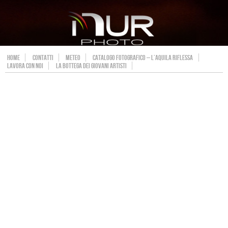
HOME
CONTATTI
METEO
CATALOGO FOTOGRAFICO – L’AQUILA RIFLESSA
LAVORA CON NOI
LA BOTTEGA DEI GIOVANI ARTISTI