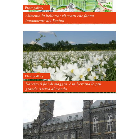
Photogallery
Alimenta la bellezza: gli scatti che fanno
innamorare del Fucino
Photogallery
Narciso il fior di maggio: è in Ucraina la più
grande riserva al mondo