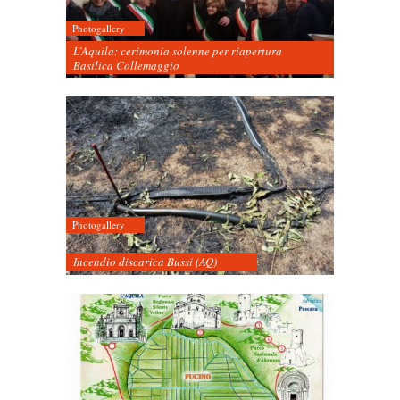
Photogallery
L’Aquila: cerimonia solenne per riapertura
Basilica Collemaggio
Photogallery
Incendio discarica Bussi (AQ)