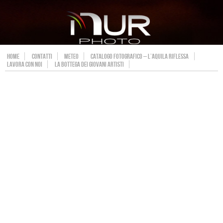
HOME
CONTATTI
METEO
CATALOGO FOTOGRAFICO – L’AQUILA RIFLESSA
LAVORA CON NOI
LA BOTTEGA DEI GIOVANI ARTISTI