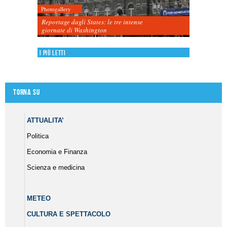
Photogallery
Reportage dagli States: le tre intense
giornate di Washington
I più letti
Torna su
ATTUALITA’
Politica
Economia e Finanza
Scienza e medicina
METEO
CULTURA E SPETTACOLO