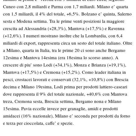
Cuneo con 2,8 miliardi e Parma con 1,7 miliardi. Milano e’ quarta
con 1,5 miliardi, il 4% del totale, +6,5%. Bolzano e’ quinta, Salerno
sesta e Modena settima. Tra le prime venti posizioni la maggiore
crescita ad Alessandria (+28,3%), Mantova (+17,5%) e Ravenna
(+12,6%). I numeri mostrano inoltre che la Lombardia, con 6,4
miliardi di export, rappresenta circa un sesto del totale italiano. Oltre
a Milano, quarta in Italia, tra le prime 20 ci sono anche Bergamo
12esima e Mantova 14esima (era 18esima lo scorso anno). A
crescere di piu’ sono Lodi (+34,1%), Monza e Brianza (+19,1%),
Mantova (+17,5%) e Cremona (+15,2%). Como leader italiana in
pesci, crostacei lavorati e conservati (32,1%, +10,8%) con Brescia
decima e Milano 19esima, Lodi prima per prodotti lattiero-caseari
dove rappresenta il 9% del totale nazionale, +40,6% con Mantova
treza, Cremona sesta, Brescia settima, Bergamo nona e Milano
15esima. Pavia eccelle invece per granaglie, amidi e prodotti
amidacei (16% nazionale), Milano e’ seconda per prodotti da forno
e terza per cioccolata, caffe’ e spezie.