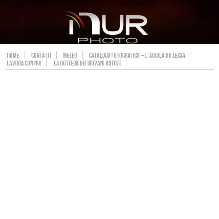
HOME
CONTATTI
METEO
CATALOGO FOTOGRAFICO – L’AQUILA RIFLESSA
LAVORA CON NOI
LA BOTTEGA DEI GIOVANI ARTISTI