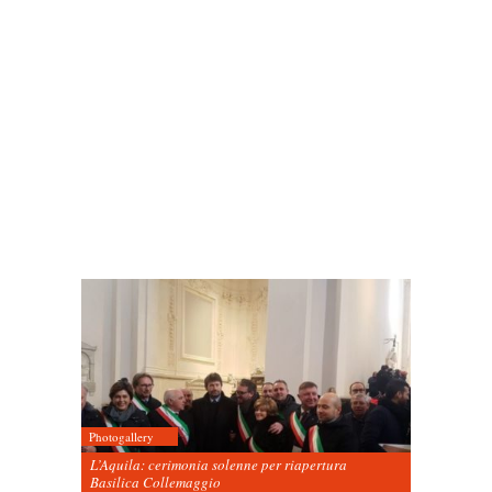
Photogallery
L’Aquila: cerimonia solenne per riapertura
Basilica Collemaggio