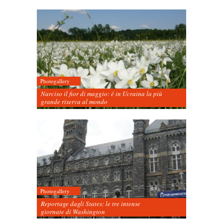
Photogallery
Narciso il fior di maggio: è in Ucraina la più
grande riserva al mondo
Photogallery
Reportage dagli States: le tre intense
giornate di Washington