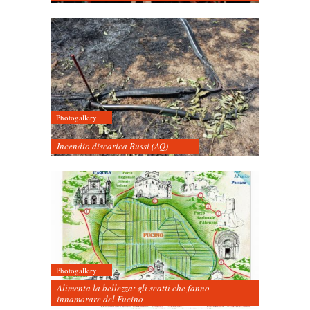
Photogallery
Incendio discarica Bussi (AQ)
Photogallery
Alimenta la bellezza: gli scatti che fanno
innamorare del Fucino