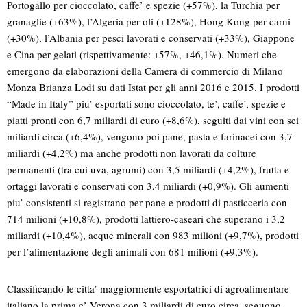
Portogallo per cioccolato, caffe’ e spezie (+57%), la Turchia per
granaglie (+63%), l’Algeria per oli (+128%), Hong Kong per carni
(+30%), l’Albania per pesci lavorati e conservati (+33%), Giappone
e Cina per gelati (rispettivamente: +57%, +46,1%). Numeri che
emergono da elaborazioni della Camera di commercio di Milano
Monza Brianza Lodi su dati Istat per gli anni 2016 e 2015. I prodotti
“Made in Italy” piu’ esportati sono cioccolato, te’, caffe’, spezie e
piatti pronti con 6,7 miliardi di euro (+8,6%), seguiti dai vini con sei
miliardi circa (+6,4%), vengono poi pane, pasta e farinacei con 3,7
miliardi (+4,2%) ma anche prodotti non lavorati da colture
permanenti (tra cui uva, agrumi) con 3,5 miliardi (+4,2%), frutta e
ortaggi lavorati e conservati con 3,4 miliardi (+0,9%). Gli aumenti
piu’ consistenti si registrano per pane e prodotti di pasticceria con
714 milioni (+10,8%), prodotti lattiero-caseari che superano i 3,2
miliardi (+10,4%), acque minerali con 983 milioni (+9,7%), prodotti
per l’alimentazione degli animali con 681 milioni (+9,3%).
Classificando le citta’ maggiormente esportatrici di agroalimentare
italiano la prima e’ Verona con 3 miliardi di euro circa, seguono