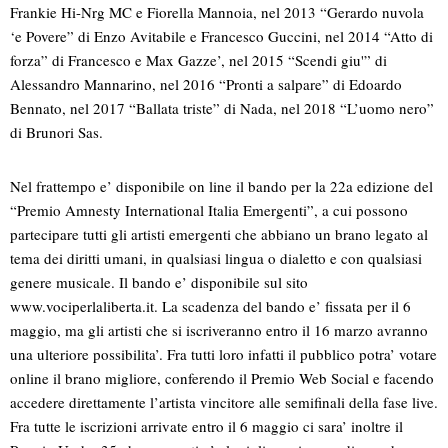
Frankie Hi-Nrg MC e Fiorella Mannoia, nel 2013 “Gerardo nuvola
‘e Povere” di Enzo Avitabile e Francesco Guccini, nel 2014 “Atto di
forza” di Francesco e Max Gazze’, nel 2015 “Scendi giu'” di
Alessandro Mannarino, nel 2016 “Pronti a salpare” di Edoardo
Bennato, nel 2017 “Ballata triste” di Nada, nel 2018 “L’uomo nero”
di Brunori Sas.
Nel frattempo e’ disponibile on line il bando per la 22a edizione del
“Premio Amnesty International Italia Emergenti”, a cui possono
partecipare tutti gli artisti emergenti che abbiano un brano legato al
tema dei diritti umani, in qualsiasi lingua o dialetto e con qualsiasi
genere musicale. Il bando e’ disponibile sul sito
www.vociperlaliberta.it. La scadenza del bando e’ fissata per il 6
maggio, ma gli artisti che si iscriveranno entro il 16 marzo avranno
una ulteriore possibilita’. Fra tutti loro infatti il pubblico potra’ votare
online il brano migliore, conferendo il Premio Web Social e facendo
accedere direttamente l’artista vincitore alle semifinali della fase live.
Fra tutte le iscrizioni arrivate entro il 6 maggio ci sara’ inoltre il