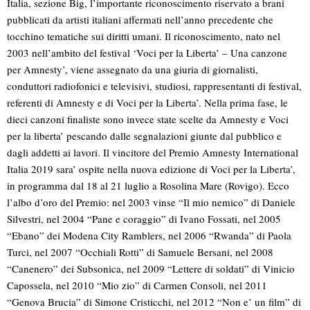
Italia, sezione Big, l’importante riconoscimento riservato a brani
pubblicati da artisti italiani affermati nell’anno precedente che
tocchino tematiche sui diritti umani. Il riconoscimento, nato nel
2003 nell’ambito del festival ‘Voci per la Liberta’ – Una canzone
per Amnesty’, viene assegnato da una giuria di giornalisti,
conduttori radiofonici e televisivi, studiosi, rappresentanti di festival,
referenti di Amnesty e di Voci per la Liberta’. Nella prima fase, le
dieci canzoni finaliste sono invece state scelte da Amnesty e Voci
per la liberta’ pescando dalle segnalazioni giunte dal pubblico e
dagli addetti ai lavori. Il vincitore del Premio Amnesty International
Italia 2019 sara’ ospite nella nuova edizione di Voci per la Liberta’,
in programma dal 18 al 21 luglio a Rosolina Mare (Rovigo). Ecco
l’albo d’oro del Premio: nel 2003 vinse “Il mio nemico” di Daniele
Silvestri, nel 2004 “Pane e coraggio” di Ivano Fossati, nel 2005
“Ebano” dei Modena City Ramblers, nel 2006 “Rwanda” di Paola
Turci, nel 2007 “Occhiali Rotti” di Samuele Bersani, nel 2008
“Canenero” dei Subsonica, nel 2009 “Lettere di soldati” di Vinicio
Capossela, nel 2010 “Mio zio” di Carmen Consoli, nel 2011
“Genova Brucia” di Simone Cristicchi, nel 2012 “Non e’ un film” di