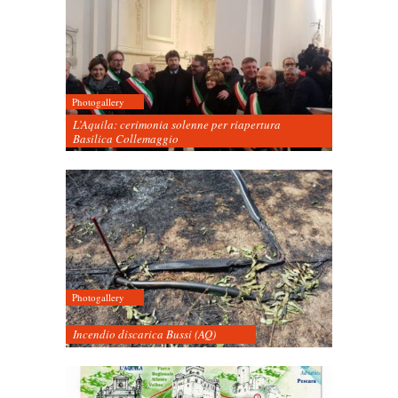
Photogallery
L’Aquila: cerimonia solenne per riapertura
Basilica Collemaggio
Photogallery
Incendio discarica Bussi (AQ)