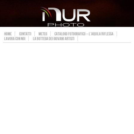
HOME
CONTATTI
METEO
CATALOGO FOTOGRAFICO – L’AQUILA RIFLESSA
LAVORA CON NOI
LA BOTTEGA DEI GIOVANI ARTISTI