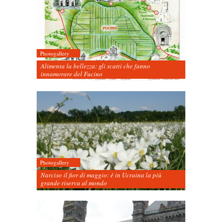
Photogallery
Alimenta la bellezza: gli scatti che fanno
innamorare del Fucino
Photogallery
Narciso il fior di maggio: è in Ucraina la più
grande riserva al mondo