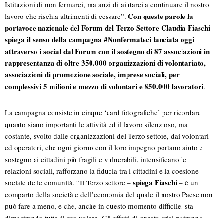
Istituzioni di non fermarci, ma anzi di aiutarci a continuare il nostro
Con queste parole la
lavoro che rischia altrimenti di cessare”.
portavoce nazionale del Forum del Terzo Settore Claudia Fiaschi
spiega il senso della campagna #Nonfermateci lanciata oggi
attraverso i social dal Forum con il sostegno di 87 associazioni in
rappresentanza di oltre 350.000 organizzazioni di volontariato,
associazioni di promozione sociale, imprese sociali, per
complessivi 5 milioni e mezzo di volontari e 850.000 lavoratori
.
La campagna consiste in cinque ‘card fotografiche’ per ricordare
quanto siano importanti le attività ed il lavoro silenzioso, ma
costante, svolto dalle organizzazioni del Terzo settore, dai volontari
ed operatori, che ogni giorno con il loro impegno portano aiuto e
sostegno ai cittadini più fragili e vulnerabili, intensificano le
relazioni sociali, rafforzano la fiducia tra i cittadini e la coesione
spiega Fiaschi
sociale delle comunità. “Il Terzo settore –
– è un
comparto della società e dell’economia del quale il nostro Paese non
può fare a meno, e che, anche in questo momento difficile, sta
dimostrando tutto il suo valore. Gli effetti di questa crisi potranno