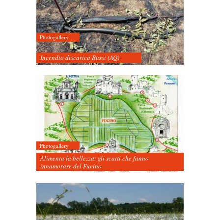
Photogallery
Incendio discarica Bussi (AQ)
Photogallery
Alimenta la bellezza: gli scatti che fanno
innamorare del Fucino