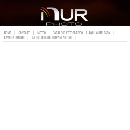
HOME
CONTATTI
METEO
CATALOGO FOTOGRAFICO – L’AQUILA RIFLESSA
LAVORA CON NOI
LA BOTTEGA DEI GIOVANI ARTISTI