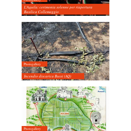
L’Aquila: cerimonia solenne per riapertura
Basilica Collemaggio
Photogallery
Incendio discarica Bussi (AQ)
Photogallery