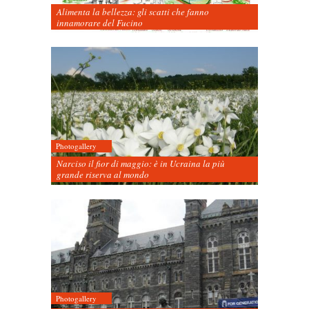
Alimenta la bellezza: gli scatti che fanno
innamorare del Fucino
Photogallery
Narciso il fior di maggio: è in Ucraina la più
grande riserva al mondo
Photogallery