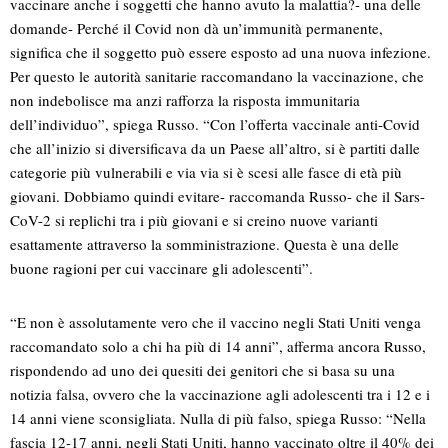
vaccinare anche i soggetti che hanno avuto la malattia?- una delle
domande- Perché il Covid non dà un’immunità permanente,
significa che il soggetto può essere esposto ad una nuova infezione.
Per questo le autorità sanitarie raccomandano la vaccinazione, che
non indebolisce ma anzi rafforza la risposta immunitaria
dell’individuo”, spiega Russo. “Con l’offerta vaccinale anti-Covid
che all’inizio si diversificava da un Paese all’altro, si è partiti dalle
categorie più vulnerabili e via via si è scesi alle fasce di età più
giovani. Dobbiamo quindi evitare- raccomanda Russo- che il Sars-
CoV-2 si replichi tra i più giovani e si creino nuove varianti
esattamente attraverso la somministrazione. Questa è una delle
buone ragioni per cui vaccinare gli adolescenti”.
“E non è assolutamente vero che il vaccino negli Stati Uniti venga
raccomandato solo a chi ha più di 14 anni”, afferma ancora Russo,
rispondendo ad uno dei quesiti dei genitori che si basa su una
notizia falsa, ovvero che la vaccinazione agli adolescenti tra i 12 e i
14 anni viene sconsigliata. Nulla di più falso, spiega Russo: “Nella
fascia 12-17 anni, negli Stati Uniti, hanno vaccinato oltre il 40% dei