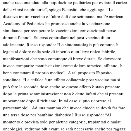
anche raccomandato alla popolazione pediatrica per evitare il carico
delle virosi respiratorie”, spiega Esposito, che aggiunge: “La
distanza tra un vaccino e l’altro è di due settimane, ma l’American
Academy of Pediatrics ha promosso anche la vaccinazione
simultanea per recuperare le vaccinazioni convenzionali perse
durante l’anno”. Su cosa controllare nel post vaccino di un
adolescente, Russo risponde: “La sintomatologia più comune è
legata al dolore nella sede di inoculo o un lieve rialzo febbrile,
manifestazioni che sono comunque di breve durata. Se dovessero
invece comparire manifestazioni come dolore toracico, affanno, è
bene contattare il proprio medico”. A tal proposito Esposito
sottolinea: “La cefalea è un effetto collaterale post vaccino ma si
può fare la seconda dose anche se questo effetto è stato presente
dopo la prima somministrazione: non è detto infatti che si presenti
nuovamente dopo il richiamo. In tal caso si può ricorrere al
paracetamolo”. Ad una mamma che invece chiede se dovrà far fare
una terza dose per bambino diabetico? Russo risponde: “Al
momento è prevista solo per alcune categorie, trapiantati e malati
oncologici, vedremo più avanti se sarà necessario anche per ragazzi