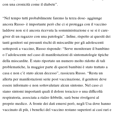
con una cronicità come il diabete”.
“Nel tempo tutti probabilmente faremo la terza dose- aggiunge
ancora Russo- è importante però che ci si protegga con il vaccino
laddove non si è ancora ricevuta la somministrazione e se si è care-
giver di un ragazzo con una patologia”. Infine, rispetto ai quesiti dei
tanti genitori sui presunti rischi di miocardite per gli adolescenti
sottoposti a vaccino, Russo risponde: “Serve monitorare il bambino
o l’adolescente nel caso di manifestazioni di sintomatologie tipiche
della miocardite. È stato riportato un numero molto ridotto di tali
problematiche, la maggior parte di questi bambini è stato trattato a
casa e non c’è stato alcun decesso”, rassicura Russo. “Resta un
allerta per manifestazioni serie post vaccinazione, il genitore deve
essere informato e non sottovalutare alcun sintomo. Nel caso ci
siano sintomi importanti quali il dolore toracico o una difficoltà
respiratoria, associata a rialzo febbrile, sarà bene rivolgersi al
proprio medico. A fronte dei dati emersi però, negli Usa dove hanno
vaccinato di più, i benefici del vaccino restano superiori ai casi rari e