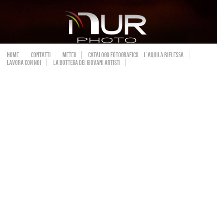
HOME
CONTATTI
METEO
CATALOGO FOTOGRAFICO – L’AQUILA RIFLESSA
LAVORA CON NOI
LA BOTTEGA DEI GIOVANI ARTISTI