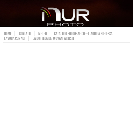
HOME
CONTATTI
METEO
CATALOGO FOTOGRAFICO – L’AQUILA RIFLESSA
LAVORA CON NOI
LA BOTTEGA DEI GIOVANI ARTISTI