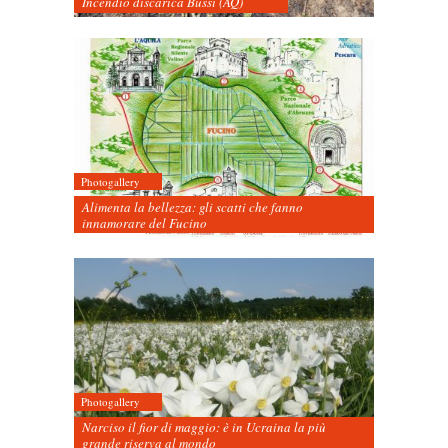
Incendio discarica Bussi (AQ)
Photogallery
Alimenta la bellezza: gli scatti che fanno
innamorare del Fucino
Photogallery
Narciso il fior di maggio: è in Ucraina la più
grande riserva al mondo