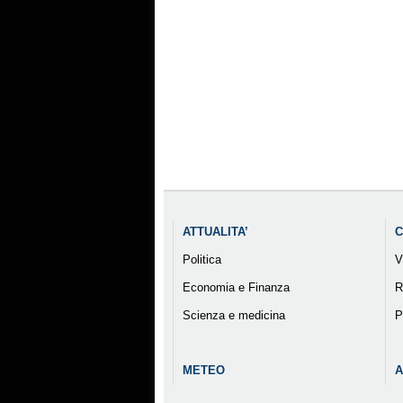
ATTUALITA’
C
Politica
V
Economia e Finanza
R
Scienza e medicina
P
METEO
A