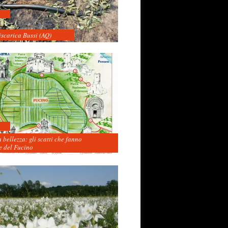
iscarica Bussi (AQ)
 bellezza: gli scatti che fanno
 del Fucino