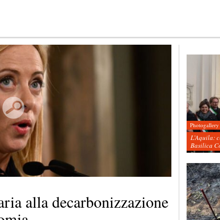
Photogallery
L’Aquila: 
Basilica C
ria alla decarbonizzazione
nomia