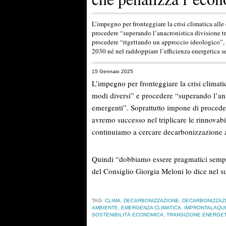
L’impegno per fronteggiare la crisi climatica alle
procedere “superando l’anacronistica divisione t
procedere “rigettando un approccio ideologico”, 
2030 né nel raddoppiare l’efficienza energetica 
15 Gennaio 2025
L’impegno per fronteggiare la crisi climati
modi diversi” e procedere “superando l’ana
emergenti”. Soprattutto impone di procede
avremo successo nel triplicare le rinnovabi
continuiamo a cercare decarbonizzazione a
Quindi “dobbiamo essere pragmatici sempli
del Consiglio Giorgia Meloni lo dice nel s
TAG:
CLIMA
,
DECARBONIZZAZIONE
,
DECARBONIZZAZI
AMBIENTE
,
EMERGENZA CLIMATICA
,
IMPRONTALAQU
SOSTENIBILITÀ ECONOMICA
,
TRANSIZIONE ENERGE