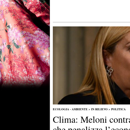
ECOLOGIA - AMBIENTE
>
IN RILIEVO
>
POLITICA
Clima: Meloni contra
che penalizza l’eco