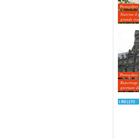
Photogallery
Narciso il 
grande ris
Photogallery
Reportage d
giornate d
I più letti