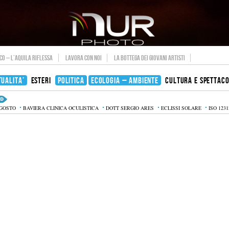
O – L’AQUILA RIFLESSA
LAVORA CON NOI
LA BOTTEGA DEI GIOVANI ARTISTI
TUALITA’
ESTERI
POLITICA
ECOLOGIA – AMBIENTE
CULTURA E SPETTAC
AGOSTO
BAVIERA CLINICA OCULISTICA
DOTT SERGIO ARES
ECLISSI SOLARE
ISO 1231