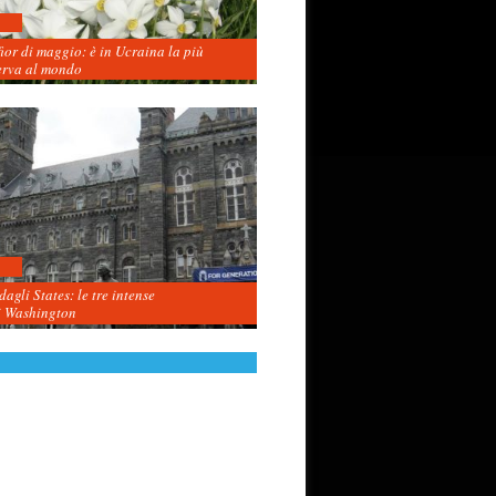
fior di maggio: è in Ucraina la più
erva al mondo
agli States: le tre intense
i Washington