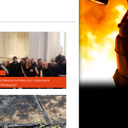
cerimonia solenne per riapertura
ollemaggio