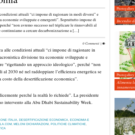
Photogallery
 condizioni attuali “ci impone di ragionare in modi diversi” e
ra economie sviluppate e emergenti”. Soprattutto impone di
Incendio d
perché “non avremo successo nel triplicare le rinnovabili al
se continuiamo a cercare decarbonizzazione a […]
0 Commenti
|
ca alle condizioni attuali “ci impone di ragionare in
cronistica divisione tra economie sviluppate e
re “rigettando un approccio ideologico”, perché “non
li al 2030 né nel raddoppiare l’efficienza energetica se
Photogallery
 costo della desertificazione economica”.
Alimenta la
innamorare
cemente perché la realtà lo richiede”. La presidente
uo intervento alla Abu Dhabi Sustainability Week.
ONE ITALIA
,
DESERTIFICAZIONE ECONOMICA
,
ECONOMIA E
ILA.COM
,
MELONI DICHIARAZIONI
,
POLITICHE CLIMATICHE
,
TICA