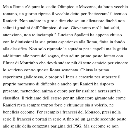
Ma a Roma c’è pure lo stadio Olimpico e Mazzone, da buon vecchio
romano, un giorno riprese il vecchio detto per ‘battezzare’ il tecnico
Ranieri: ‘Non andare in giro a dire che sei un allenatore finché non
salirai i gradini dell’Olimpico- disse- Giovanotto mo’ li hai saliti,
attenzione, non te inciampà!’. Luciano Spalletti ha appena chiuso
con le dimissioni la sua prima esperienza alla Roma, finita in fondo
alla classifica. Non solo riprende la squadra per i capelli ma la guida
addirittura alle porte del sogno, fino ad un primo posto lottato con
l’Inter di Mourinho che dovrà sudare più di sette camicie per vincere
lo scudetto contro questa Roma scatenata. Chiusa la prima
esperienza giallorossa, è proprio l’Inter a cercarlo per superare il
proprio momento di difficoltà e anche qui Ranieri ha risposto
presente, mettendoci anima e cuore per far risalire i nerazzurri in
classifica. Il richiamo dell’estero per un allenatore giramondo come
Ranieri resta sempre troppo forte e chiunque sia a volerlo, ne
beneficia eccome. Per esempio i francesi del Monaco, presi nella
serie B francesi e portati in serie A fino ad un grande secondo posto
alle spalle della corazzata parigina del PSG. Ma siccome se non