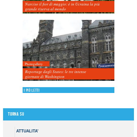
Narciso il fior di maggio: è in Ucraina la più
grande riserva al mondo
Photogallery
Reportage dagli States: le tre intense
giornate di Washington
I più letti
Torna su
ATTUALITA’