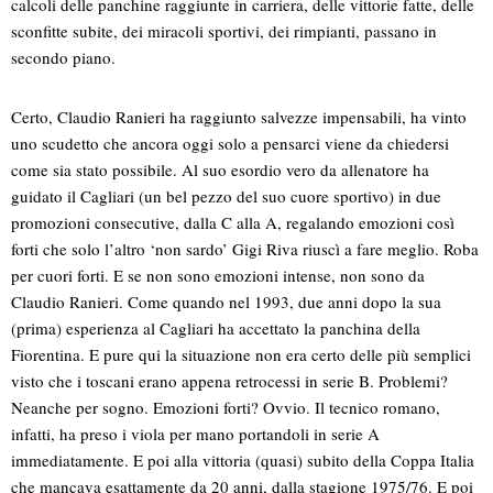
calcoli delle panchine raggiunte in carriera, delle vittorie fatte, delle
sconfitte subite, dei miracoli sportivi, dei rimpianti, passano in
secondo piano.
Certo, Claudio Ranieri ha raggiunto salvezze impensabili, ha vinto
uno scudetto che ancora oggi solo a pensarci viene da chiedersi
come sia stato possibile. Al suo esordio vero da allenatore ha
guidato il Cagliari (un bel pezzo del suo cuore sportivo) in due
promozioni consecutive, dalla C alla A, regalando emozioni così
forti che solo l’altro ‘non sardo’ Gigi Riva riuscì a fare meglio. Roba
per cuori forti. E se non sono emozioni intense, non sono da
Claudio Ranieri. Come quando nel 1993, due anni dopo la sua
(prima) esperienza al Cagliari ha accettato la panchina della
Fiorentina. E pure qui la situazione non era certo delle più semplici
visto che i toscani erano appena retrocessi in serie B. Problemi?
Neanche per sogno. Emozioni forti? Ovvio. Il tecnico romano,
infatti, ha preso i viola per mano portandoli in serie A
immediatamente. E poi alla vittoria (quasi) subito della Coppa Italia
che mancava esattamente da 20 anni, dalla stagione 1975/76. E poi