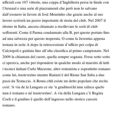
ufficiali con 107 vittorie, una coppa d’Inghilterra persa in finale con
l’Arsenal e una serie di piazzamenti che però non lo salvano
dall’esonero in favore di Josè Mourinho che grazie anche al suo
lavoro scriverà un pezzo importante di storia del club. Nel 2007 il
ritorno in Italia, ancora chiamato a risollevare le sorti di club
sofferenti. Come il Parma condannato alla B, per questo portato fino
ad una salvezza per questo insperata. O come la Juventus appena
tornata in serie A dopo la retrocessione d’ufficio per colpa di
Calciopoli e guidata fino all’alta classifica al primo campionato. Nel
2009 la chiamata del cuore, quella sempre sognata. Forse sotto sotto
ci sperava, anche per rispondere in qualche modo al maestro di tutti
i tecnici italiani Carlo Mazzone, altro romanista e soprattutto romano
come lui, trasteverino mentre Ranieri è del Rione San Saba a due
passi da Testaccio. A Roma città esiste un detto popolare che recita
così: ‘A via de la Lungara ce sta ‘n gradino/chi nun salisce quelo
nun è romano e né trasteverino’. A via della Lungara c’è Regina
Coeli e il gradino è quello dell’ingresso nello storico carcere
romano.