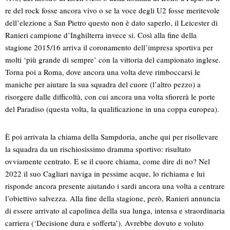
re del rock fosse ancora vivo o se la voce degli U2 fosse meritevole
dell’elezione a San Pietro questo non è dato saperlo, il Leicester di
Ranieri campione d’Inghilterra invece si. Così alla fine della
stagione 2015/16 arriva il coronamento dell’impresa sportiva per
molti ‘più grande di sempre’ con la vittoria del campionato inglese.
Torna poi a Roma, dove ancora una volta deve rimboccarsi le
maniche per aiutare la sua squadra del cuore (l’altro pezzo) a
risorgere dalle difficoltà, con cui ancora una volta sfiorerà le porte
del Paradiso (questa volta, la qualificazione in una coppa europea).
È poi arrivata la chiama della Sampdoria, anche qui per risollevare
la squadra da un rischiosissimo dramma sportivo: risultato
ovviamente centrato. E se il cuore chiama, come dire di no? Nel
2022 il suo Cagliari naviga in pessime acque, lo richiama e lui
risponde ancora presente aiutando i sardi ancora una volta a centrare
l’obiettivo salvezza. Alla fine della stagione, però, Ranieri annuncia
di essere arrivato al capolinea della sua lunga, intensa e straordinaria
carriera (‘Decisione dura e sofferta’). Avrebbe dovuto e voluto