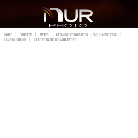
HOME
CONTATTI
METEO
CATALOGO FOTOGRAFICO – L’AQUILA RIFLESSA
LAVORA CON NOI
LA BOTTEGA DEI GIOVANI ARTISTI