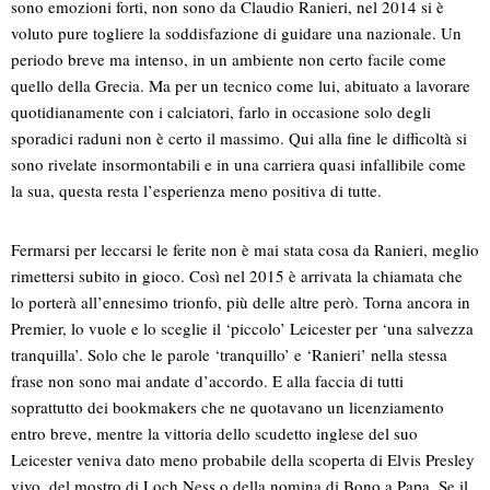
sono emozioni forti, non sono da Claudio Ranieri, nel 2014 si è
voluto pure togliere la soddisfazione di guidare una nazionale. Un
periodo breve ma intenso, in un ambiente non certo facile come
quello della Grecia. Ma per un tecnico come lui, abituato a lavorare
quotidianamente con i calciatori, farlo in occasione solo degli
sporadici raduni non è certo il massimo. Qui alla fine le difficoltà si
sono rivelate insormontabili e in una carriera quasi infallibile come
la sua, questa resta l’esperienza meno positiva di tutte.
Fermarsi per leccarsi le ferite non è mai stata cosa da Ranieri, meglio
rimettersi subito in gioco. Così nel 2015 è arrivata la chiamata che
lo porterà all’ennesimo trionfo, più delle altre però. Torna ancora in
Premier, lo vuole e lo sceglie il ‘piccolo’ Leicester per ‘una salvezza
tranquilla’. Solo che le parole ‘tranquillo’ e ‘Ranieri’ nella stessa
frase non sono mai andate d’accordo. E alla faccia di tutti
soprattutto dei bookmakers che ne quotavano un licenziamento
entro breve, mentre la vittoria dello scudetto inglese del suo
Leicester veniva dato meno probabile della scoperta di Elvis Presley
vivo, del mostro di Loch Ness o della nomina di Bono a Papa. Se il