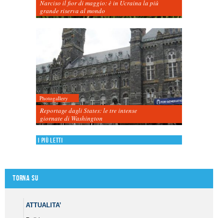
Narciso il fior di maggio: è in Ucraina la più
grande riserva al mondo
Photogallery
Reportage dagli States: le tre intense
giornate di Washington
I più letti
Torna su
ATTUALITA’