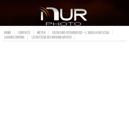
HOME
CONTATTI
METEO
CATALOGO FOTOGRAFICO – L’AQUILA RIFLESSA
LAVORA CON NOI
LA BOTTEGA DEI GIOVANI ARTISTI