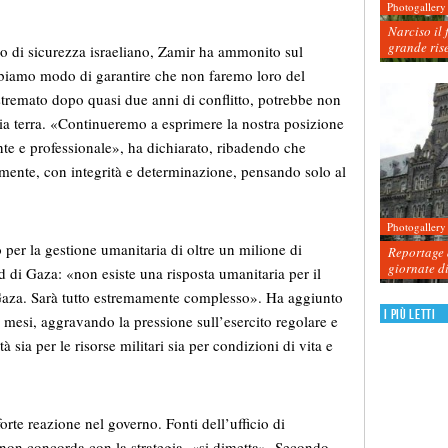
Photogallery
Narciso il 
grande ris
io di sicurezza israeliano, Zamir ha ammonito sul
abbiamo modo di garantire che non faremo loro del
 stremato dopo quasi due anni di conflitto, potrebbe non
ia terra. «Continueremo a esprimere la nostra posizione
te e professionale», ha dichiarato, ribadendo che
lmente, con integrità e determinazione, pensando solo al
Photogallery
per la gestione umanitaria di oltre un milione di
Reportage d
giornate d
ud di Gaza: «non esiste una risposta umanitaria per il
 Gaza. Sarà tutto estremamente complesso». Ha aggiunto
I più letti
mesi, aggravando la pressione sull’esercito regolare e
à sia per le risorse militari sia per condizioni di vita e
rte reazione nel governo. Fonti dell’ufficio di
on concorda con la strategia, «si dimetta». Secondo