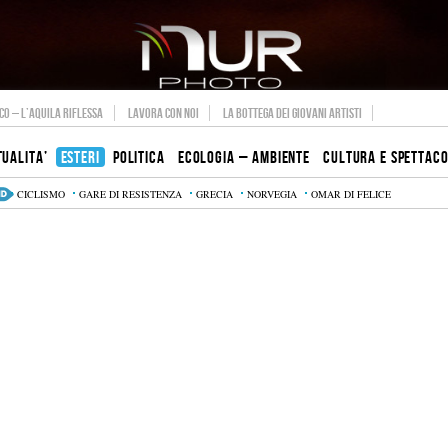
O – L’AQUILA RIFLESSA
LAVORA CON NOI
LA BOTTEGA DEI GIOVANI ARTISTI
TUALITA’
ESTERI
POLITICA
ECOLOGIA – AMBIENTE
CULTURA E SPETTAC
CICLISMO
GARE DI RESISTENZA
GRECIA
NORVEGIA
OMAR DI FELICE