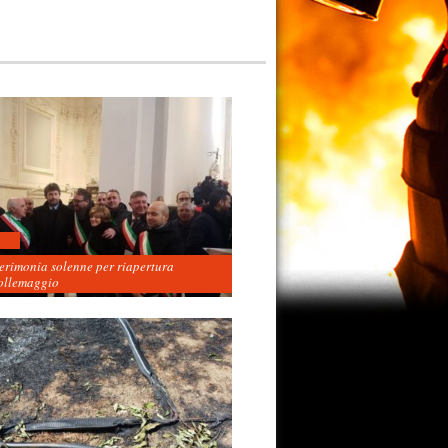
cerimonia solenne per riapertura
ollemaggio