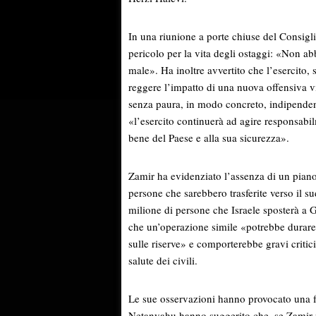
In una riunione a porte chiuse del Consigl
pericolo per la vita degli ostaggi: «Non 
male». Ha inoltre avvertito che l’esercito,
reggere l’impatto di una nuova offensiva v
senza paura, in modo concreto, indipenden
«l’esercito continuerà ad agire responsabi
bene del Paese e alla sua sicurezza».
Zamir ha evidenziato l’assenza di un piano 
persone che sarebbero trasferite verso il s
milione di persone che Israele sposterà a
che un’operazione simile «potrebbe durare 
sulle riserve» e comporterebbe gravi criticit
salute dei civili.
Le sue osservazioni hanno provocato una fo
Netanyahu hanno suggerito che, se Zamir n