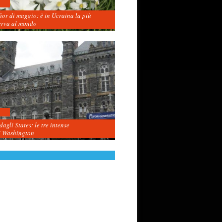
fior di maggio: è in Ucraina la più
erva al mondo
agli States: le tre intense
i Washington