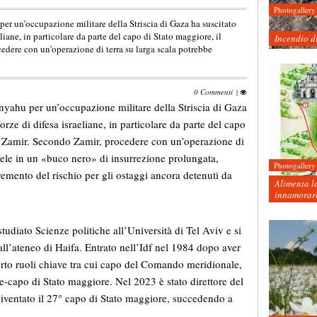
Photogallery
er un’occupazione militare della Striscia di Gaza ha suscitato
aeliane, in particolare da parte del capo di Stato maggiore, il
Incendio d
edere con un’operazione di terra su larga scala potrebbe
0 Commenti
|
nyahu per un’occupazione militare della Striscia di Gaza
 Forze di difesa israeliane, in particolare da parte del capo
al Zamir. Secondo Zamir, procedere con un’operazione di
raele in un «buco nero» di insurrezione prolungata,
Photogallery
remento del rischio per gli ostaggi ancora detenuti da
Alimenta la
innamorare
tudiato Scienze politiche all’Università di Tel Aviv e si
all’ateneo di Haifa. Entrato nell’Idf nel 1984 dopo aver
erto ruoli chiave tra cui capo del Comando meridionale,
ce-capo di Stato maggiore. Nel 2023 è stato direttore del
diventato il 27° capo di Stato maggiore, succedendo a