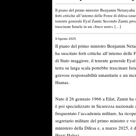
Il piano del primo ministro Benjamin Netanyahu p
forti critiche all’interno delle Forze di difesa isr
tenente generale Eyal Zamir. Secondo Zamir, proc
trascinare Israele in un «buco nero» […]
9 Agosto 2025
Il piano del primo ministro Benjamin Neta
ha suscitato forti critiche all’interno delle
di Stato maggiore, il tenente generale Ey
terra su larga scala potrebbe trascinare Is
gravose responsabilità umanitarie e un inc
Hamas.
Nato il 26 gennaio 1966 a Eilat, Zamir ha s
è poi specializzato in Sicurezza nazionale 
frequentato l’accademia militare, ha ricop
segretario militare del primo ministro e vi
ministero della Difesa e, a marzo 2025, è 
Herzi Halevi.