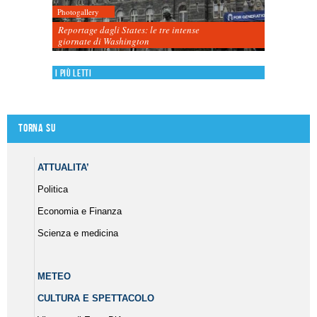
Photogallery
Reportage dagli States: le tre intense
giornate di Washington
I più letti
Torna su
ATTUALITA’
Politica
Economia e Finanza
Scienza e medicina
METEO
CULTURA E SPETTACOLO