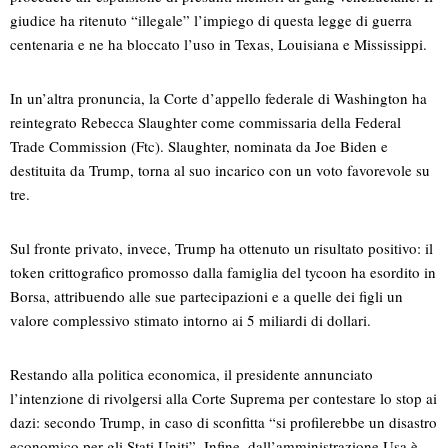
giudice ha ritenuto “illegale” l’impiego di questa legge di guerra
centenaria e ne ha bloccato l’uso in Texas, Louisiana e Mississippi.
In un’altra pronuncia, la Corte d’appello federale di Washington ha
reintegrato Rebecca Slaughter come commissaria della Federal
Trade Commission (Ftc). Slaughter, nominata da Joe Biden e
destituita da Trump, torna al suo incarico con un voto favorevole su
tre.
Sul fronte privato, invece, Trump ha ottenuto un risultato positivo: il
token crittografico promosso dalla famiglia del tycoon ha esordito in
Borsa, attribuendo alle sue partecipazioni e a quelle dei figli un
valore complessivo stimato intorno ai 5 miliardi di dollari.
Restando alla politica economica, il presidente annunciato
l’intenzione di rivolgersi alla Corte Suprema per contestare lo stop ai
dazi: secondo Trump, in caso di sconfitta “si profilerebbe un disastro
economico per gli Stati Uniti”. Infine, dall’amministrazione Usa è