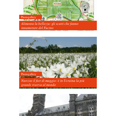
Photogallery
Alimenta la bellezza: gli scatti che fanno
innamorare del Fucino
Photogallery
Narciso il fior di maggio: è in Ucraina la più
grande riserva al mondo