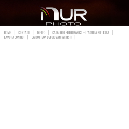
HOME
CONTATTI
METEO
CATALOGO FOTOGRAFICO – L’AQUILA RIFLESSA
LAVORA CON NOI
LA BOTTEGA DEI GIOVANI ARTISTI