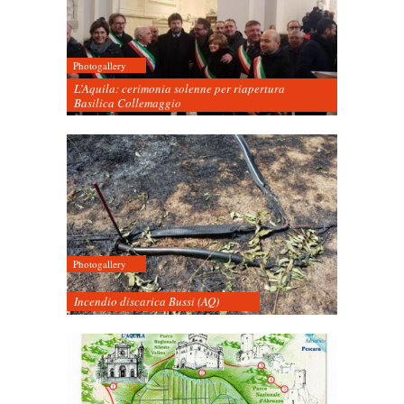
Photogallery
L’Aquila: cerimonia solenne per riapertura
Basilica Collemaggio
Photogallery
Incendio discarica Bussi (AQ)