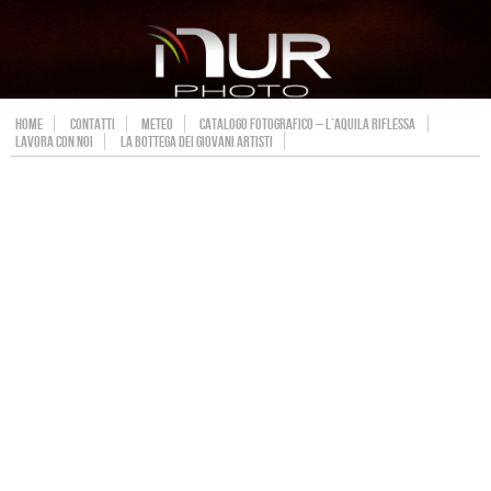
HOME
CONTATTI
METEO
CATALOGO FOTOGRAFICO – L’AQUILA RIFLESSA
LAVORA CON NOI
LA BOTTEGA DEI GIOVANI ARTISTI