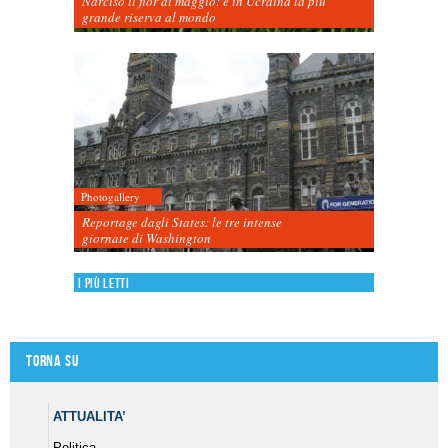
Narciso il fior di maggio: è in Ucraina la più
grande riserva al mondo
Photogallery
Reportage dagli States: le tre intense
giornate di Washington
I più letti
Torna su
ATTUALITA’
Politica