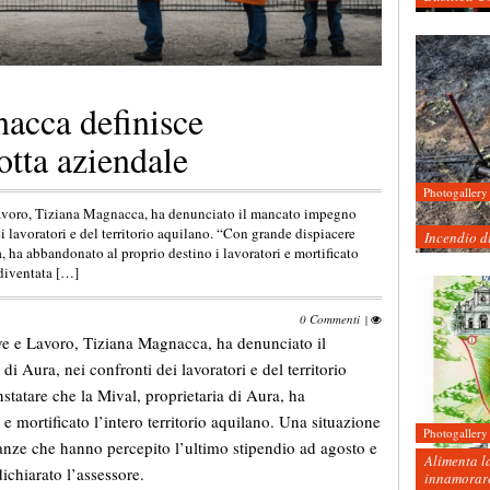
acca definisce
otta aziendale
Photogallery
 Lavoro, Tiziana Magnacca, ha denunciato il mancato impegno
ei lavoratori e del territorio aquilano. “Con grande dispiacere
Incendio d
, ha abbandonato al proprio destino i lavoratori e mortificato
 diventata […]
0 Commenti
|
tive e Lavoro, Tiziana Magnacca, ha denunciato il
i Aura, nei confronti dei lavoratori e del territorio
tatare che la Mival, proprietaria di Aura, ha
e mortificato l’intero territorio aquilano. Una situazione
Photogallery
ranze che hanno percepito l’ultimo stipendio ad agosto e
Alimenta la
ichiarato l’assessore.
innamorare