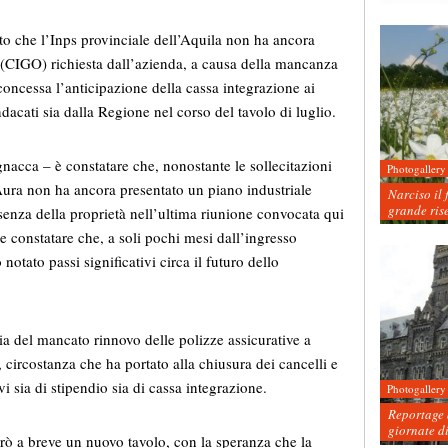
o che l’Inps provinciale dell’Aquila non ha ancora
a (CIGO) richiesta dall’azienda, a causa della mancanza
oncessa l’anticipazione della cassa integrazione ai
ndacati sia dalla Regione nel corso del tavolo di luglio.
acca – è constatare che, nonostante le sollecitazioni
Photogallery
à Aura non ha ancora presentato un piano industriale
Narciso il 
grande ris
ssenza della proprietà nell’ultima riunione convocata qui
e constatare che, a soli pochi mesi dall’ingresso
notato passi significativi circa il futuro dello
ia del mancato rinnovo delle polizze assicurative a
 circostanza che ha portato alla chiusura dei cancelli e
ivi sia di stipendio sia di cassa integrazione.
Photogallery
Reportage d
giornate d
erò a breve un nuovo tavolo, con la speranza che la