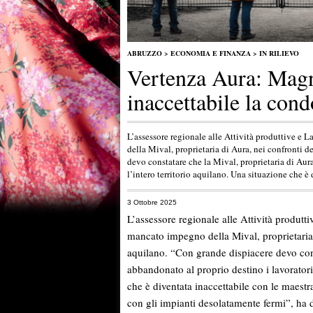
ABRUZZO
>
ECONOMIA E FINANZA
>
IN RILIEVO
Vertenza Aura: Magn
inaccettabile la cond
L’assessore regionale alle Attività produttive e
della Mival, proprietaria di Aura, nei confronti d
devo constatare che la Mival, proprietaria di Aura
l’intero territorio aquilano. Una situazione che è
3 Ottobre 2025
L’assessore regionale alle Attività produt
mancato impegno della Mival, proprietaria d
aquilano. “Con grande dispiacere devo cons
abbandonato al proprio destino i lavoratori 
che è diventata inaccettabile con le maest
con gli impianti desolatamente fermi”, ha d