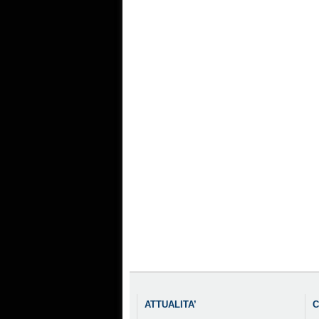
ATTUALITA’
C