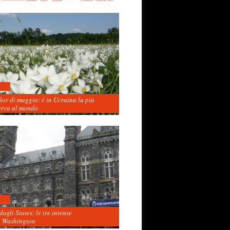
fior di maggio: è in Ucraina la più
erva al mondo
agli States: le tre intense
i Washington