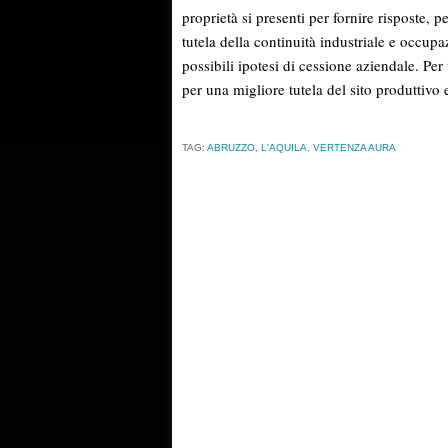
proprietà si presenti per fornire risposte, p
tutela della continuità industriale e occup
possibili ipotesi di cessione aziendale. Pe
per una migliore tutela del sito produttivo 
TAG:
ABRUZZO
,
L'AQUILA
,
VERTENZA AURA