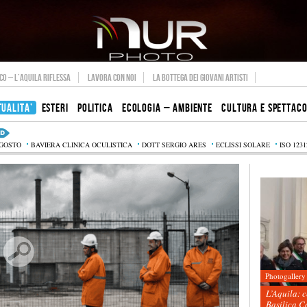
O – L’AQUILA RIFLESSA
LAVORA CON NOI
LA BOTTEGA DEI GIOVANI ARTISTI
TUALITA’
ESTERI
POLITICA
ECOLOGIA – AMBIENTE
CULTURA E SPETTAC
AGOSTO
BAVIERA CLINICA OCULISTICA
DOTT SERGIO ARES
ECLISSI SOLARE
ISO 1231
Photogallery
L’Aquila: 
Basilica C