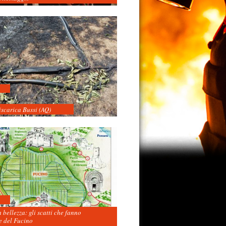
iscarica Bussi (AQ)
 bellezza: gli scatti che fanno
 del Fucino