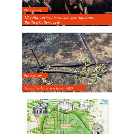
Photogallery
L’Aquila: cerimonia solenne per riapertura
Basilica Collemaggio
Photogallery
Incendio discarica Bussi (AQ)