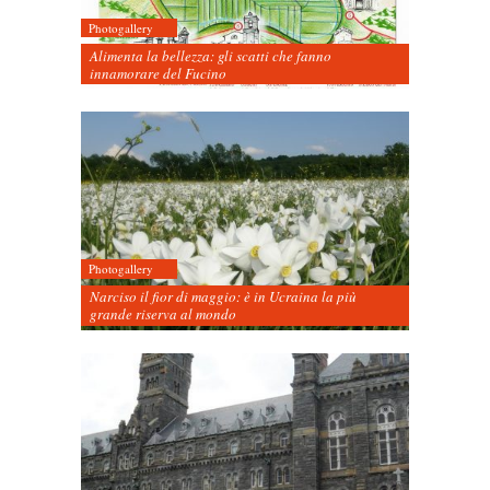
Photogallery
Alimenta la bellezza: gli scatti che fanno
innamorare del Fucino
Photogallery
Narciso il fior di maggio: è in Ucraina la più
grande riserva al mondo