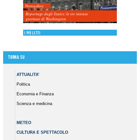
Photogallery
Reportage dagli States: le tre intense
giornate di Washington
I più letti
Torna su
ATTUALITA’
Politica
Economia e Finanza
Scienza e medicina
METEO
CULTURA E SPETTACOLO