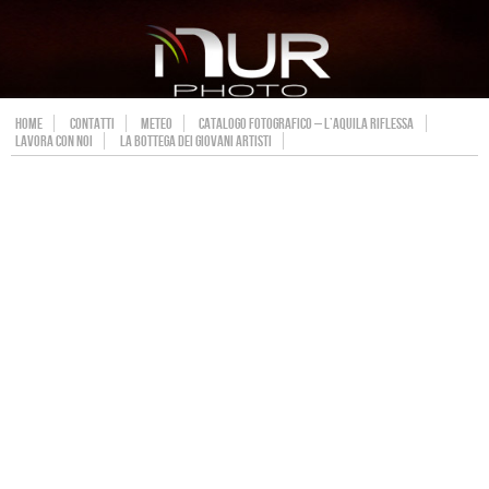
HOME
CONTATTI
METEO
CATALOGO FOTOGRAFICO – L’AQUILA RIFLESSA
LAVORA CON NOI
LA BOTTEGA DEI GIOVANI ARTISTI