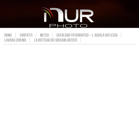
HOME
CONTATTI
METEO
CATALOGO FOTOGRAFICO – L’AQUILA RIFLESSA
LAVORA CON NOI
LA BOTTEGA DEI GIOVANI ARTISTI