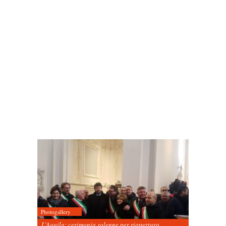
Photogallery
L’Aquila: cerimonia solenne per riapertura