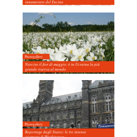
innamorare del Fucino
Photogallery
Narciso il fior di maggio: è in Ucraina la più
grande riserva al mondo
Photogallery
Reportage dagli States: le tre intense
giornate di Washington