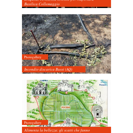
Basilica Collemaggio
Photogallery
Incendio discarica Bussi (AQ)
Photogallery
Alimenta la bellezza: gli scatti che fanno