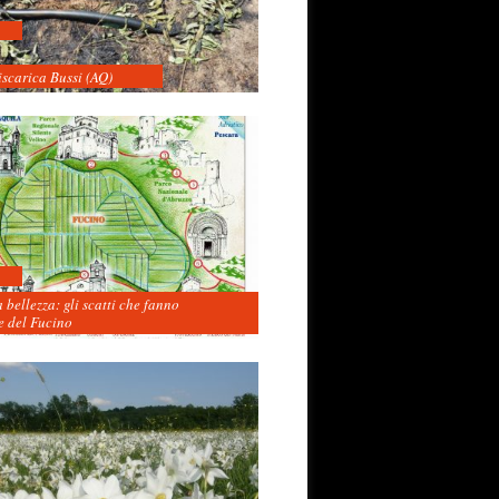
iscarica Bussi (AQ)
 bellezza: gli scatti che fanno
 del Fucino