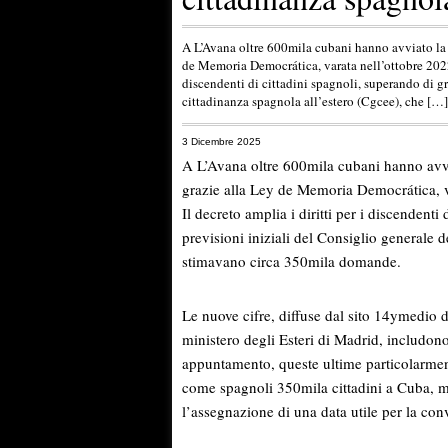
A L’Avana oltre 600mila cubani hanno avviato la 
de Memoria Democrática, varata nell’ottobre 2022 
discendenti di cittadini spagnoli, superando di gr
cittadinanza spagnola all’estero (Cgcee), che […]
3 Dicembre 2025
A L’Avana oltre 600mila cubani hanno avvi
grazie alla Ley de Memoria Democrática, v
Il decreto amplia i diritti per i discendenti
previsioni iniziali del Consiglio generale 
stimavano circa 350mila domande.
Le nuove cifre, diffuse dal sito 14ymedio d
ministero degli Esteri di Madrid, includono 
appuntamento, queste ultime particolarmen
come spagnoli 350mila cittadini a Cuba, m
l’assegnazione di una data utile per la co