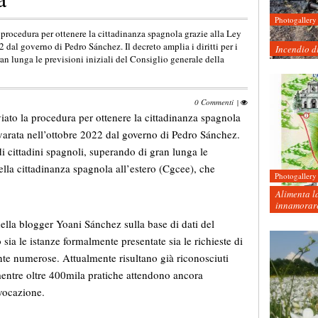
Photogallery
procedura per ottenere la cittadinanza spagnola grazie alla Ley
dal governo di Pedro Sánchez. Il decreto amplia i diritti per i
Incendio d
an lunga le previsioni iniziali del Consiglio generale della
0 Commenti
|
ato la procedura per ottenere la cittadinanza spagnola
arata nell’ottobre 2022 dal governo di Pedro Sánchez.
 di cittadini spagnoli, superando di gran lunga le
della cittadinanza spagnola all’estero (Cgcee), che
Photogallery
Alimenta la
innamorare
ella blogger Yoani Sánchez sulla base di dati del
sia le istanze formalmente presentate sia le richieste di
te numerose. Attualmente risultano già riconosciuti
entre oltre 400mila pratiche attendono ancora
nvocazione.