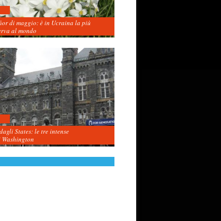
fior di maggio: è in Ucraina la più
erva al mondo
agli States: le tre intense
i Washington