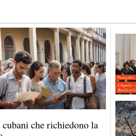
Photogallery
L’Aquila: 
Basilica C
 cubani che richiedono la
a