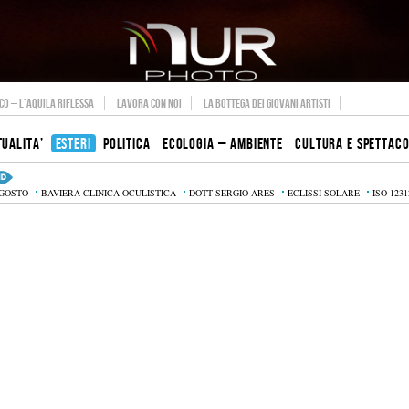
O – L’AQUILA RIFLESSA
LAVORA CON NOI
LA BOTTEGA DEI GIOVANI ARTISTI
TUALITA’
ESTERI
POLITICA
ECOLOGIA – AMBIENTE
CULTURA E SPETTAC
AGOSTO
BAVIERA CLINICA OCULISTICA
DOTT SERGIO ARES
ECLISSI SOLARE
ISO 1231