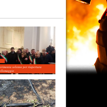
cerimonia solenne per riapertura
ollemaggio