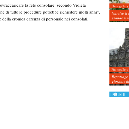
sovraccaricare la rete consolare: secondo Violeta
Photogallery
ne di tutte le procedure potrebbe richiedere molti anni”,
Narciso il 
grande ris
e della cronica carenza di personale nei consolati.
Photogallery
Reportage d
giornate d
I più letti