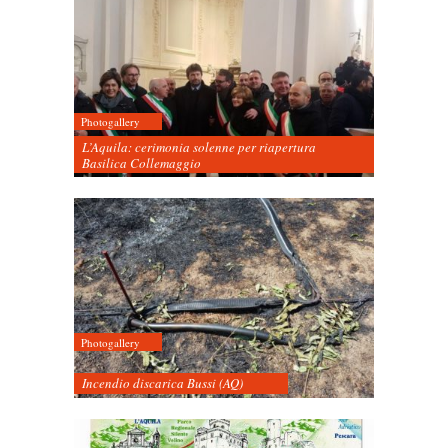
Photogallery
L’Aquila: cerimonia solenne per riapertura
Basilica Collemaggio
Photogallery
Incendio discarica Bussi (AQ)