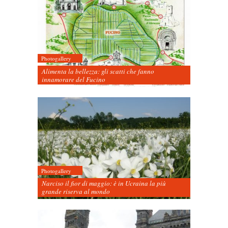
Photogallery
Alimenta la bellezza: gli scatti che fanno
innamorare del Fucino
Photogallery
Narciso il fior di maggio: è in Ucraina la più
grande riserva al mondo