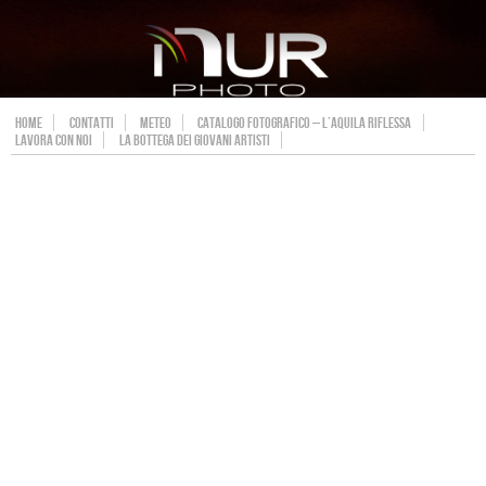
HOME
CONTATTI
METEO
CATALOGO FOTOGRAFICO – L’AQUILA RIFLESSA
LAVORA CON NOI
LA BOTTEGA DEI GIOVANI ARTISTI