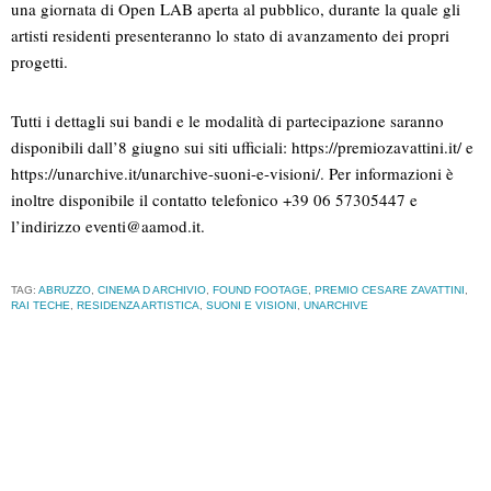
una giornata di Open LAB aperta al pubblico, durante la quale gli
artisti residenti presenteranno lo stato di avanzamento dei propri
progetti.
Tutti i dettagli sui bandi e le modalità di partecipazione saranno
disponibili dall’8 giugno sui siti ufficiali: https://premiozavattini.it/ e
https://unarchive.it/unarchive-suoni-e-visioni/. Per informazioni è
inoltre disponibile il contatto telefonico +39 06 57305447 e
l’indirizzo
eventi@aamod.it
.
TAG:
ABRUZZO
,
CINEMA D ARCHIVIO
,
FOUND FOOTAGE
,
PREMIO CESARE ZAVATTINI
,
RAI TECHE
,
RESIDENZA ARTISTICA
,
SUONI E VISIONI
,
UNARCHIVE