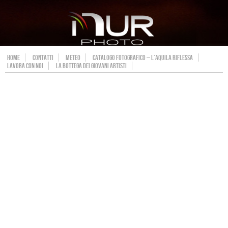
HOME
CONTATTI
METEO
CATALOGO FOTOGRAFICO – L’AQUILA RIFLESSA
LAVORA CON NOI
LA BOTTEGA DEI GIOVANI ARTISTI