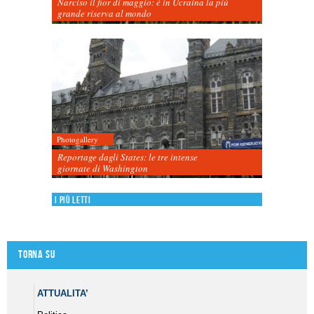
Narciso il fior di maggio: è in Ucraina la più
grande riserva al mondo
Photogallery
Reportage dagli States: le tre intense
giornate di Washington
I più letti
Torna su
ATTUALITA’