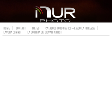
HOME
CONTATTI
METEO
CATALOGO FOTOGRAFICO – L’AQUILA RIFLESSA
LAVORA CON NOI
LA BOTTEGA DEI GIOVANI ARTISTI