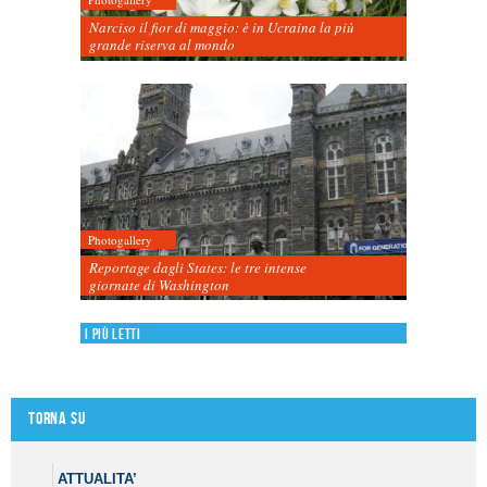
Narciso il fior di maggio: è in Ucraina la più
grande riserva al mondo
Photogallery
Reportage dagli States: le tre intense
giornate di Washington
I più letti
Torna su
ATTUALITA’