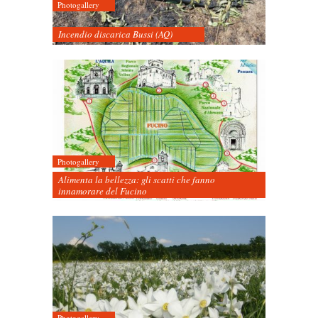
Photogallery
Incendio discarica Bussi (AQ)
Photogallery
Alimenta la bellezza: gli scatti che fanno
innamorare del Fucino
Photogallery