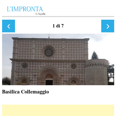
‹
›
1
di 7
Basilica Collemaggio