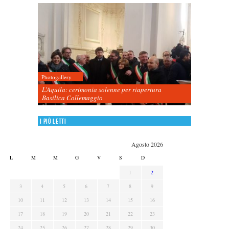
Photogallery
L’Aquila: cerimonia solenne per riapertura
Basilica Collemaggio
I più letti
Agosto 2026
L
M
M
G
V
S
D
1
2
3
4
5
6
7
8
9
10
11
12
13
14
15
16
17
18
19
20
21
22
23
24
25
26
27
28
29
30