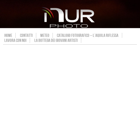
HOME
CONTATTI
METEO
CATALOGO FOTOGRAFICO – L’AQUILA RIFLESSA
LAVORA CON NOI
LA BOTTEGA DEI GIOVANI ARTISTI