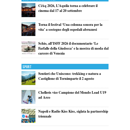
CiAq 2026, L’Aquila torna a celebrare il
cinema dal 17 al 20 settembre
Torna il festival ‘Una colonna sonora per la
vita’ a sostegno degli ospedali abruzzesi
Schio, all’ISFF 2026 il documentario ‘Le
Farfalle della Giudecca’ e la mostra di moda dal
carcere di Venezia
Sport
Sentieri che Uniscono: trekking e natura a
Castiglione di Tornimparte il 2 agosto
Chelleris vice Campione del Mondo Lead U19
ad Arco
Napoli e Radio Kiss Kiss, siglata la partnership
triennale