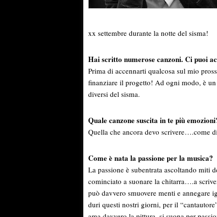
xx settembre durante la notte del sisma!
Hai scritto numerose canzoni. Ci puoi a
Prima di accennarti qualcosa sul mio pros
finanziare il progetto! Ad ogni modo, è un
diversi del sisma.
Quale canzone suscita in te più emozioni
Quella che ancora devo scrivere….come di
Come è nata la passione per la musica?
La passione è subentrata ascoltando miti
cominciato a suonare la chitarra….a scrive
può davvero smuovere menti e annegare i
duri questi nostri giorni, per il “cantautor
ama davvero la pittura, si suona per passio