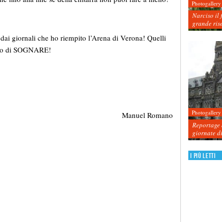
Photogallery
Narciso il 
grande ris
i giornali che ho riempito l’Arena di Verona! Quelli
cino di SOGNARE!
Photogallery
Manuel Romano
Reportage d
giornate d
I più letti