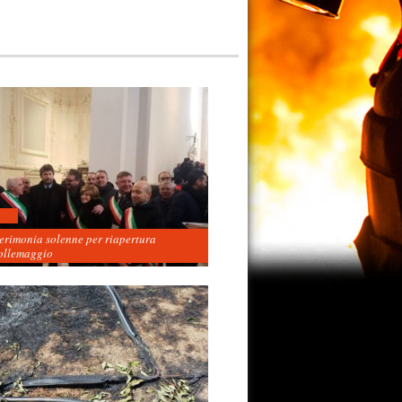
cerimonia solenne per riapertura
ollemaggio