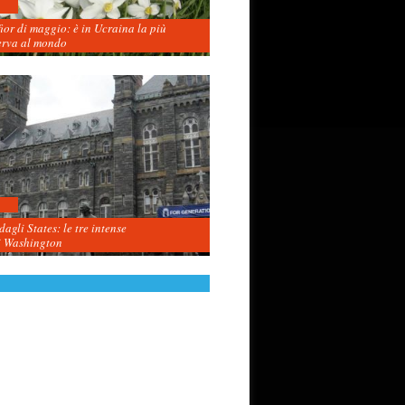
fior di maggio: è in Ucraina la più
erva al mondo
agli States: le tre intense
i Washington