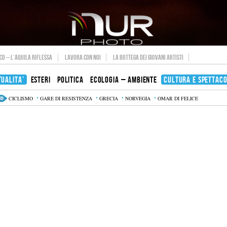
O – L’AQUILA RIFLESSA
LAVORA CON NOI
LA BOTTEGA DEI GIOVANI ARTISTI
TUALITA’
ESTERI
POLITICA
ECOLOGIA – AMBIENTE
CULTURA E SPETTAC
CICLISMO
GARE DI RESISTENZA
GRECIA
NORVEGIA
OMAR DI FELICE