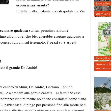
Photogallery
esprerienza vissuta?
E’ tutta realtà…istantanea estrapolata da Via
Incendio d
ccennare qualcosa sul tuo prossimo album?
simo album direi che bisognerebbe esortare qualcuno a
 concept-album sul terremoto: 8 pezzi su 8 aspetti
Photogallery
?
Alimenta la
sse il grande De Andrè!
innamorare
 del calibro di Mimì, De Andrè, Gaetano…poi ho
re…e a credere alla parola cantata…al fatto che essa
gnoranze! Naturalmente ho anche constatato come siano
e”…pazienza: si dipinge per passione fino alla morte se si
ne fino alla fine se della chitarra non puoi fare a meno!