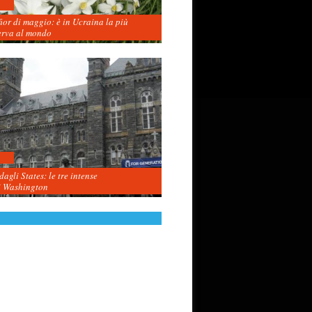
fior di maggio: è in Ucraina la più
erva al mondo
agli States: le tre intense
i Washington