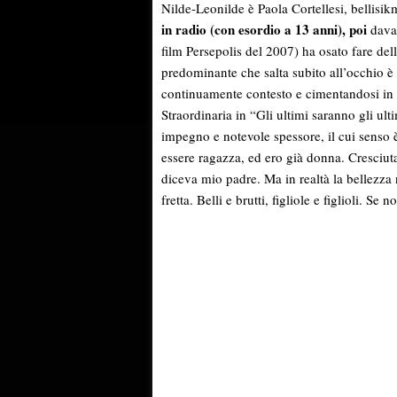
Nilde-Leonilde è Paola Cortellesi, bellis
in radio (con esordio a 13 anni), poi
dava
film Persepolis del 2007) ha osato fare della
predominante che salta subito all’occhio è 
continuamente contesto e cimentandosi in pr
Straordinaria in “Gli ultimi saranno gli ul
impegno e notevole spessore, il cui senso è
essere ragazza, ed ero già donna. Cresciuta i
diceva mio padre. Ma in realtà la bellezza
fretta. Belli e brutti, figliole e figlioli. S