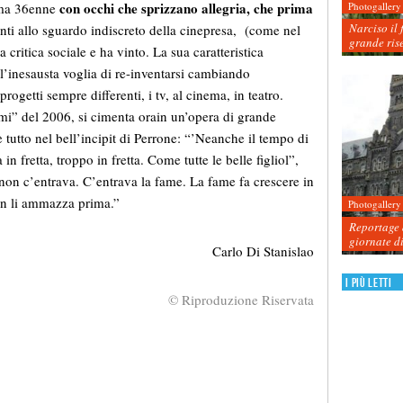
con occhi che sprizzano allegria, che prima
Photogallery
ikma 36enne
Narciso il 
nti allo sguardo indiscreto della cinepresa, (come nel
grande ris
 critica sociale e ha vinto. La sua caratteristica
l’inesausta voglia di re-inventarsi cambiando
ogetti sempre differenti, i tv, al cinema, in teatro.
timi” del 2006, si cimenta orain un’opera di grande
 tutto nel bell’incipit di Perrone: “’Neanche il tempo di
n fretta, troppo in fretta. Come tutte le belle figliol”,
 non c’entrava. C’entrava la fame. La fame fa crescere in
e non li ammazza prima.”
Photogallery
Reportage d
giornate d
Carlo Di Stanislao
I più letti
© Riproduzione Riservata