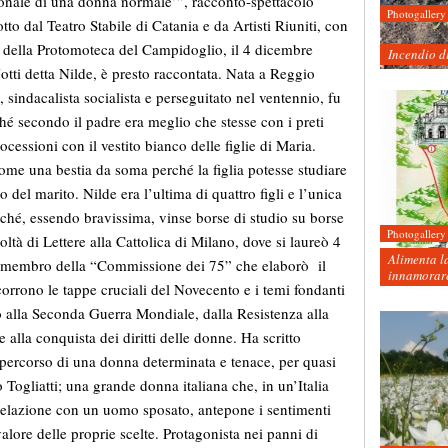
ezionale di una donna normale’”, racconto-spettacolo
Photogallery
to dal Teatro Stabile di Catania e da Artisti Riuniti, con
a della Protomoteca del Campidoglio, il 4 dicembre
Incendio d
Jotti detta Nilde, è presto raccontata. Nata a Reggio
, sindacalista socialista e perseguitato nel ventennio, fu
ché secondo il padre era meglio che stesse con i preti
ocessioni con il vestito bianco delle figlie di Maria.
ome una bestia da soma perché la figlia potesse studiare
del marito. Nilde era l’ultima di quattro figli e l’unica
iché, essendo bravissima, vinse borse di studio su borse
Photogallery
coltà di Lettere alla Cattolica di Milano, dove si laureò 4
Alimenta la
, membro della “Commissione dei 75” che elaborò il
innamorare
rcorrono le tappe cruciali del Novecento e i temi fondanti
 alla Seconda Guerra Mondiale, dalla Resistenza alla
 alla conquista dei diritti delle donne. Ha scritto
l percorso di una donna determinata e tenace, per quasi
gliatti; una grande donna italiana che, in un’Italia
 relazione con un uomo sposato, antepone i sentimenti
alore delle proprie scelte. Protagonista nei panni di