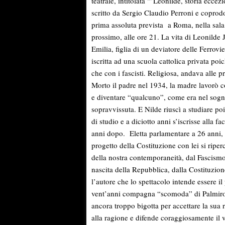
teatrale, intitolata “’Leonilde, storia ecc
scritto da Sergio Claudio Perroni e coprodot
prima assoluta prevista a Roma, nella sal
prossimo, alle ore 21. La vita di Leonilde 
Emilia, figlia di un deviatore delle Ferrovie
iscritta ad una scuola cattolica privata poi
che con i fascisti. Religiosa, andava alle pr
Morto il padre nel 1934, la madre lavorò c
e diventare “qualcuno”, come era nel sogno 
sopravvissuta. E Nilde riuscì a studiare po
di studio e a diciotto anni s’iscrisse alla fa
anni dopo. Eletta parlamentare a 26 anni
progetto della Costituzione con lei si ripe
della nostra contemporaneità, dal Fascismo
nascita della Repubblica, dalla Costituzione
l’autore che lo spettacolo intende essere i
vent’anni compagna “scomoda” di Palmiro To
ancora troppo bigotta per accettare la sua
alla ragione e difende coraggiosamente il v