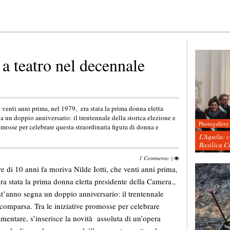
 a teatro nel decennale
e venti anni prima, nel 1979, era stata la prima donna eletta
a un doppio anniversario: il trentennale della storica elezione e
Photogallery
omosse per celebrare questa straordinaria figura di donna e
L’Aquila: 
Basilica C
1 Commento
|
e di 10 anni fa moriva Nilde Iotti, che venti anni prima,
ra stata la prima donna eletta presidente della Camera.,
st’anno segna un doppio anniversario: il trentennale
 scomparsa.
Tra le iniziative promosse per celebrare
amentare, s’inserisce la novità assoluta di un’opera