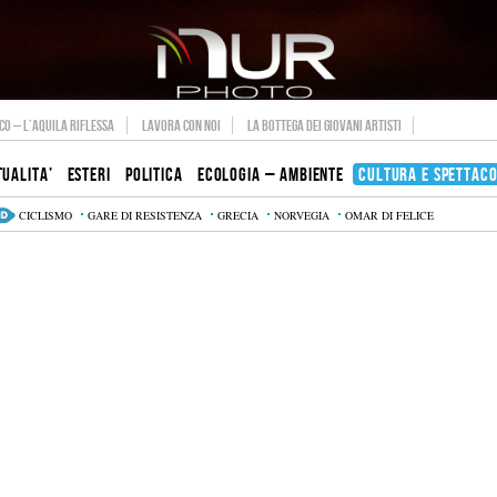
O – L’AQUILA RIFLESSA
LAVORA CON NOI
LA BOTTEGA DEI GIOVANI ARTISTI
TUALITA’
ESTERI
POLITICA
ECOLOGIA – AMBIENTE
CULTURA E SPETTAC
CICLISMO
GARE DI RESISTENZA
GRECIA
NORVEGIA
OMAR DI FELICE