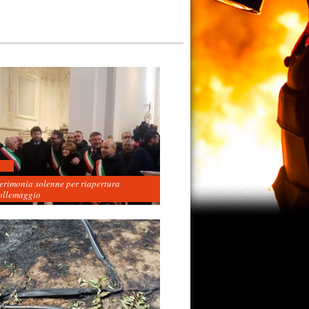
cerimonia solenne per riapertura
ollemaggio