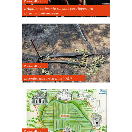
Photogallery
L’Aquila: cerimonia solenne per riapertura
Basilica Collemaggio
Photogallery
Incendio discarica Bussi (AQ)
Photogallery