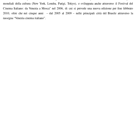
mondiali della cultura (New York, Londra, Parigi, Tokyo), e sviluppata anche attraverso il Festival del
Cinema Italiano: da Venezia a Mosca” nel 2006, di cui si prevede una nuova edizione per fine febbraio
2010, oltre che nei cinque anni – dal 2005 al 2009 – nelle principali città del Brasile attraverso la
rassegna “Venezia cinema italiano”.