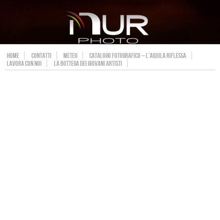
HOME
CONTATTI
METEO
CATALOGO FOTOGRAFICO – L’AQUILA RIFLESSA
LAVORA CON NOI
LA BOTTEGA DEI GIOVANI ARTISTI