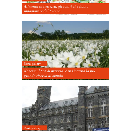
Alimenta la bellezza: gli scatti che fanno
innamorare del Fucino
Photogallery
Narciso il fior di maggio: è in Ucraina la più
grande riserva al mondo
Photogallery