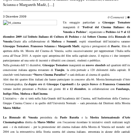
Scianna e Margareth Madè, […]
3 Dicembre 2009
0 Commenti
|
Un omaggio particolare a
Giuseppe Tornatore
inaugurerà il “
Festival del Cinema Italiano: da
Venezia a Pechino
“, organizzato a
Pechino
dal
9 al 12
dicembre 2009
dall’
Istituto Italiano di Cultura di Pechino
e dal
Settore Cinema
della
Biennale di
Venezia
.
Grazie alla collaborazione di
Medusa
e
Summit
, ospiti straordinari dell’iniziativa saranno
Giuseppe Tornatore
,
Francesco Scianna
e
Margareth Madè
, regista e protagonisti di
Baarìa
, film di
apertura della 66. Mostra del Cinema di Venezia, scelto successivamente per rappresentare l’Italia nella
corsa all’Oscar 2010. A seguire ogni anteprima del film nella capitale cinese, il regista e i due interpreti
parteciperanno ad una serie di incontri e dibattiti con cineasti, studenti e pubblico.
Nella giornata dell’11 dicembre,
Giuseppe Tornatore
inaugurerà un
nuovo cineclub
nel quartiere dell’ex
concessione italiana appena restaurato di
Tianjin
, la città portuale a 120 chilometri dalla capitale. Il
cineclub verrà battezzato
“Nuovo Cinema Paradiso”
e sarà dedicato al cinema di qualità.
Altri due dei quattro film italiani che hanno partecipato in concorso alla 66. Mostra Internazionale d’Arte
Cinematografica,
La doppia ora
di
Giuseppe Capotondi
e
Lo spazio bianco
di
Francesca Comencini
verrano inoltre presentati a Pechino nei giorni
11 e 12 dicembre
, in collaborazione con
Fandango,
Indigo Film, Medusa e RaiCinema
.
L’iniziativa – che si terrà nella Sala Grande dell’Accademia del Cinema, nell’Auditorium della Cineteca-
Gruppo Cinema Cinese e in quello dell’Università Normale – sarà presentata dal Direttore della Mostra
Marco Müller
.
La Biennale
di Venezia
presieduta da
Paolo Baratta
e la
Mostra Internazionale
d’Arte
Cinematografica
diretta da
Marco Müller
con l’occasione ricordano le iniziative simili realizzate negli
anni – e da realizzarsi – per la promozione del cinema italiano della Mostra di Venezia nel mondo: nel
2004 con la retrospettiva della Storia segreta del cinema italiano, presentata in alcune delle capitali