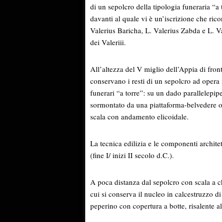
di un sepolcro della tipologia funeraria “a 
davanti al quale vi è un’iscrizione che rico
Valerius Baricha, L. Valerius Zabda e L. Va
dei Valeriii.
All’altezza del V miglio dell’Appia di fronte
conservano i resti di un sepolcro ad oper
funerari “a torre”: su un dado parallelepi
sormontato da una piattaforma-belvedere o d
scala con andamento elicoidale.
La tecnica edilizia e le componenti architet
(fine I/ inizi II secolo d.C.).
A poca distanza dal sepolcro con scala a c
cui si conserva il nucleo in calcestruzzo d
peperino con copertura a botte, risalente al