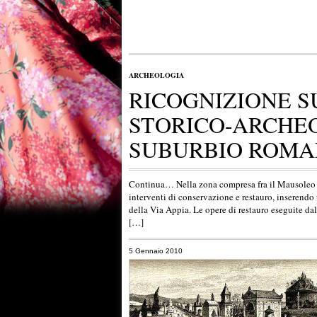
ARCHEOLOGIA
RICOGNIZIONE S
STORICO-ARCHE
SUBURBIO ROMA
Continua… Nella zona compresa fra il Mausoleo di
interventi di conservazione e restauro, inserendo 
della Via Appia. Le opere di restauro eseguite da
[…]
5 Gennaio 2010