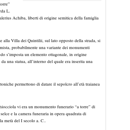
torre”
rda L.
lerius Achiba, liberti di origine semitica della famiglia
 alla Villa dei Quintilii, sul lato opposto della strada, si
a mista, probabilmente una variante dei monumenti
pedo s’imposta un elemento ottagonale, in origine
a una statua, all’interno del quale era inserita una
toniche permettono di datare il sepolcro all’età traianea
hiocciola vi era un monumento funerario “a torre” di
i selce e la camera funeraria in opera quadrata di
la metà del I secolo a. C..