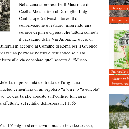
Nella zona compresa fra il Mausoleo di
Photogallery
Cecilia Metella fino al IX miglio, Luigi
Canina operò diversi interventi di
Incendio d
conservazione e restauro, inserendo una
cornice di pini e cipressi che tuttora connota
il paesaggio della Via Appia.
Le opere di
Culturali in accolito al Comune di Roma per il Giubileo
idato una porzione notevole dell’antico selciato
conferire alla via consolare quell’assetto di “Museo
Photogallery
Alimenta la
etella, in prossimità del tratto dell’originaria
innamorare
n nucleo cementizio di un sepolcro “a torre”o “a edicola”
ve. Le due targhe apposte sull’edificio funerario
effettuate sul rettifilo dell’Appia nel 1855
V e il V miglio si conserva il nucleo in calcestruzzo,