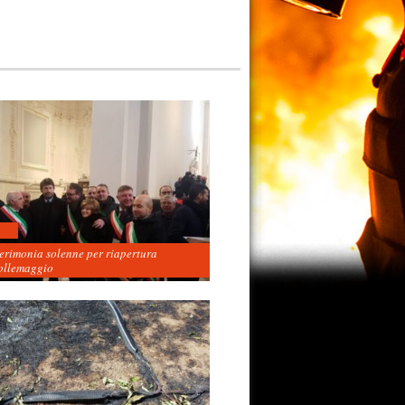
cerimonia solenne per riapertura
ollemaggio