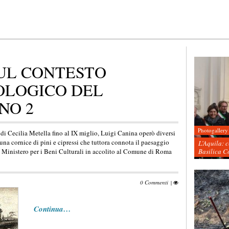
UL CONTESTO
OLOGICO DEL
NO 2
Photogallery
 Cecilia Metella fino al IX miglio, Luigi Canina operò diversi
una cornice di pini e cipressi che tuttora connota il paesaggio
L’Aquila: 
l Ministero per i Beni Culturali in accolito al Comune di Roma
Basilica C
0 Commenti
|
Continua…