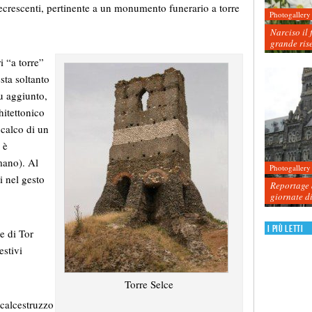
decrescenti, pertinente a un monumento funerario a torre
Photogallery
Narciso il 
grande ris
i “a torre”
sta soltanto
fu aggiunto,
hitettonico
 calco di un
 è
mano). Al
Photogallery
i nel gesto
Reportage d
giornate d
I più letti
e di Tor
estivi
Torre Selce
n calcestruzzo