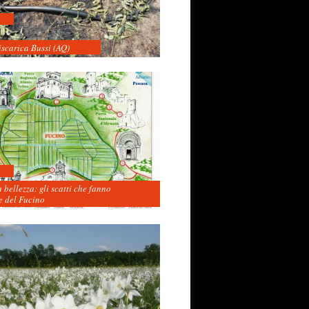
iscarica Bussi (AQ)
 bellezza: gli scatti che fanno
 del Fucino