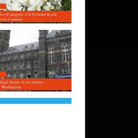
fior di maggio: è in Ucraina la più
erva al mondo
agli States: le tre intense
i Washington