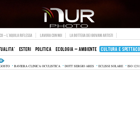
O – L’AQUILA RIFLESSA
LAVORA CON NOI
LA BOTTEGA DEI GIOVANI ARTISTI
TUALITA’
ESTERI
POLITICA
ECOLOGIA – AMBIENTE
CULTURA E SPETTAC
AGOSTO
BAVIERA CLINICA OCULISTICA
DOTT SERGIO ARES
ECLISSI SOLARE
ISO 1231