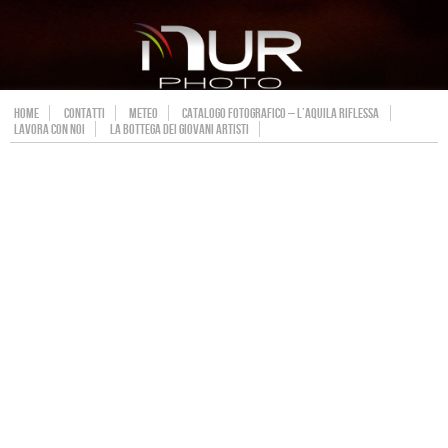
HOME
CONTATTI
METEO
CATALOGO FOTOGRAFICO – L’AQUILA RIFLESSA
LAVORA CON NOI
LA BOTTEGA DEI GIOVANI ARTISTI