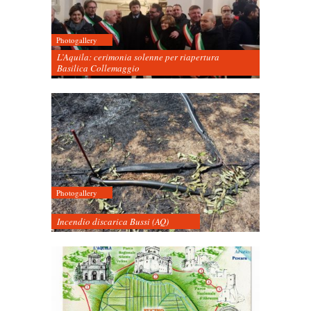
Photogallery
L’Aquila: cerimonia solenne per riapertura
Basilica Collemaggio
Photogallery
Incendio discarica Bussi (AQ)