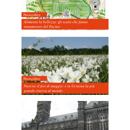
Photogallery
Alimenta la bellezza: gli scatti che fanno
innamorare del Fucino
Photogallery
Narciso il fior di maggio: è in Ucraina la più
grande riserva al mondo